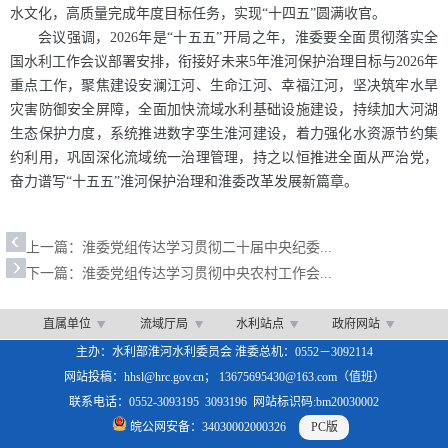
水文化，高质量完成年度目标任务，实现“十四五”圆满收官。
会议强调，2026年是“十五五”开局之年，淮委要全面贯彻落实全
国水利工作会议部署安排，衔接好未来5年淮河保护治理目标与2026年
重点工作，聚焦建设安澜江河、生命江河、幸福江河，坚决筑牢水旱
灾害防御安全屏障，全面加快流域水利基础设施建设，持续加大河湖
生态保护力度，系统推进数字孪生淮河建设，着力强化水资源节约集
约利用，巩固深化流域统一治理管理，持之以恒推进全面从严治党，
奋力谱写“十五五”淮河保护治理和淮委改革发展新篇章。
上一篇：
淮委党组传达学习贯彻二十届中央纪委...
下一篇：
淮委党组传达学习贯彻中央农村工作会...
直属单位
流域厅局
水利站点
政府网站
主办：水利部淮河水利委员会 淮委总机：0552－3092114
网站投稿：hhsl@hrc.gov.cn； 13675695430@163.com（值班）
联系电话：0552-3093195 3093196 网站标识码:bm20030002
皖公网安备：34030002000326
PC版