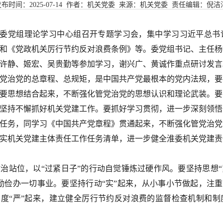
发布时间：
2025-07-14
作者：机关党委 来源：
机关党委
责任编辑：倪洁
，淮委党组理论学习中心组召开专题学习会，集中学习习近平总
和《党政机关厉行节约反对浪费条例》等。委党组书记、主任杨
许静、姬宏、吴贵勤等参加学习，谢兴广、黄诚作重点研讨发言
党治党的总章程、总规矩，是中国共产党最根本的党内法规，要
要思想结合起来，不断强化管党治党的思想认识和理论武装。要
坚持不懈抓好机关党建工作。要抓好学习贯彻，进一步深刻领悟
任务，同学习《中国共产党章程》贯通起来，不断强化管党治党
实机关党建主体责任工作任务清单，进一步健全淮委机关党建责
治站位，以“过紧日子”的行动自觉锤炼过硬作风。要坚持思想“
勤俭办一切事业。要坚持行动“实”起来，从小事小节做起，注重“
制度“严”起来，建立健全厉行节约反对浪费的监督检查机制和