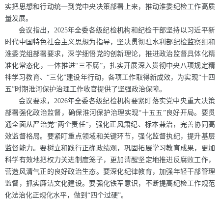
实把思想和行动统一到党中央决策部署上来，推动淮委纪检工作高质
量发展。
会议指出，2025年全委各级纪检机构和纪检干部坚持以习近平新
时代中国特色社会主义思想为指导，坚决贯彻驻水利部纪检监察组和
淮委党组部署要求，深学细悟党的创新理论，推进政治监督具体化精
准化常态化，一体推进“三不腐”，扎实开展深入贯彻中央八项规定精
神学习教育、“三化”建设年行动，各项工作取得新成效，为实现“十四
五”时期淮河保护治理工作收官提供了坚强政治保障。
会议要求，2026年全委各级纪检机构要紧盯落实党中央重大决策
部署强化政治监督，确保淮河保护治理实现“十五五”良好开局。要贯
通全面从严治党“两个责任”，强化正风肃纪、标本兼治，完善协同高
效监督格局。要紧盯重点领域和关键环节，强化监督执纪，提升基层
监督能力。要树立和践行正确政绩观，巩固拓展学习教育成果，更加
科学有效地把权力关进制度笼子，更加清醒坚定地推进反腐败工作，
营造风清气正的良好政治生态。要深化纪律教育，加强年轻干部管理
监督，抓实廉洁文化建设。要强化铁军意识，不断提高纪检工作规范
化法治化正规化水平，做到“四个过硬”。