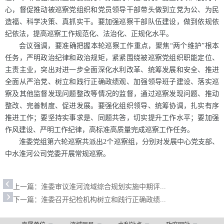
心，督促推动被巡察党组织和党员领导干部带头做到立党为公、为民
造福、科学决策、真抓实干。要加强巡察干部队伍建设，做到依规依
纪依法，提高巡察工作规范化、法治化、正规化水平。
会议强调，要准确把握本轮巡察工作重点，聚焦“两个维护”根本
任务，严明政治纪律和政治规矩，紧紧围绕被巡察党组织职能定位、
主责主业，突出对进一步全面深化水利改革、统筹发展和安全、推进
全面从严治党、树立和践行正确政绩观、加强领导班子建设、落实巡
察及其他监督发现问题整改等情况的监督，通过巡察发现问题、推动
整改、完善制度、促进发展。要强化组织领导、统筹协调，扎实有序
推进工作；要坚持实事求是、同题共答，切实提升工作水平；要加强
作风建设、严明工作纪律，高标准高质量完成巡察工作任务。
淮委党组第六轮巡察共派出2个巡察组，分别对发展中心党支部、
中水淮河公司党委开展常规巡察。
上一篇：
淮委审议淮河流域综合规划实施中期评...
下一篇：
淮委召开纪检机构树立和践行正确政绩...