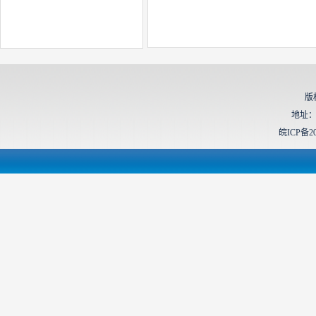
版
地址：
皖ICP备20