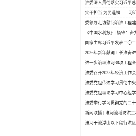
淮委深入贯彻落实习近平总书
实干担当 为民造福——习
委领导走访慰问治淮工程建
《中国水利报》| 杨锋：
国家主席习近平发表二〇二
2026年新年献词∣长淮奋
进一步治理淮河38项工程
淮委召开2025年经济工作
淮委党组传达学习贯彻中央
淮委党组理论学习中心组学
淮委举行学习贯彻党的二十
新闻联播 | 淮河流域防洪
淮河干流浮山以下段行洪区