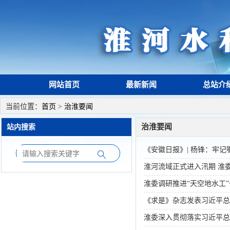
网站首页
最新新闻
总站介
当前位置：
首页
>
治淮要闻
治淮要闻
站内搜索
《安徽日报》| 杨锋：牢
淮河流域正式进入汛期 淮
淮委调研推进“天空地水工
《求是》杂志发表习近平总
淮委深入贯彻落实习近平总书