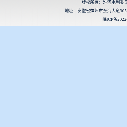
版权所有：淮河水利委
地址：安徽省蚌埠市东海大道3055号 邮
皖ICP备2022