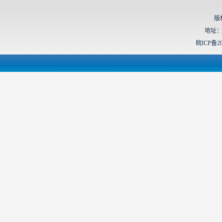
版
地址：
皖ICP备20