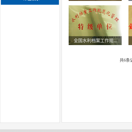
全国水利档案工作规...
共6条