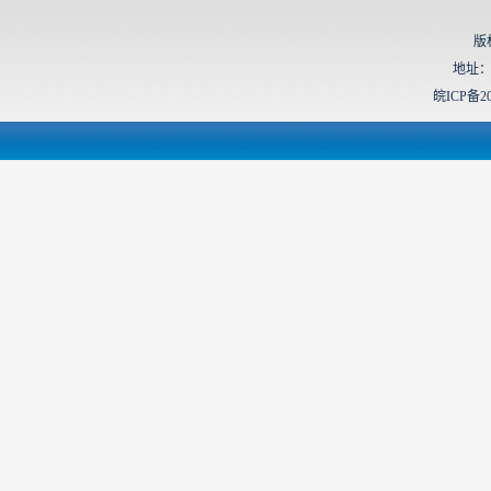
版
地址：
皖ICP备20