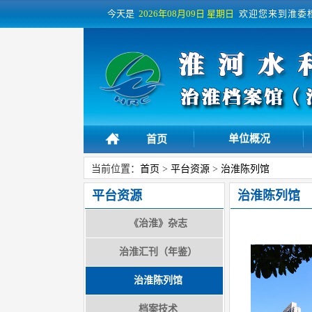
今天是
2026年08月09日
星期日
欢迎您来到淮委
单位概况
首页
当前位置：
首页
>
平台资源
>
治淮陈列馆
平台资源
治淮陈列馆
《治淮》杂志
治淮汇刊（年鉴）
治淮陈列馆
档案技术