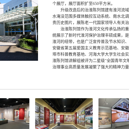
个展厅，展厅面积扩至650平方米。
升级改造后的治淮陈列馆建有淮河流域
水淹没范围多媒体触控互动系统、南水北调
贵历史图片，展陈老一代国家领导人有关治
治淮陈列馆作为淮河文化传承弘扬的重
统展示了新时代淮河保护治理丰硕成果，是
淮河的纽带，也是广泛宣传普及节水知识、
安徽省第五届爱国主义教育示范基地、安徽
埠市科普教育基地、河海大学大学生社会实
淮陈列馆讲解组被评为二星级“全国青年文
治理事业高质量发展凝聚了强大的精神力量