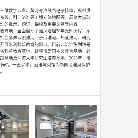
三维数字沙盘、黄河夺淮线路电子挂盘，典型洪
东线、引江济淮等工程立体地图等，展览大量珍
淮的批示、题词、锦旗及重要文献等内容。
要阵地，全面展现了淮河治理70年光辉历程，系
社会各界认识淮河、亲近淮河、热爱淮河、研究
开展水利科普教育的窗口。目前，治淮陈列馆是
省科普教育基地、蚌埠市爱国主义教育基地、蚌
践基地及河海大学研究生培养基地。2023年，治
明号”。一直以来，治淮陈列馆为新阶段淮河保护
。