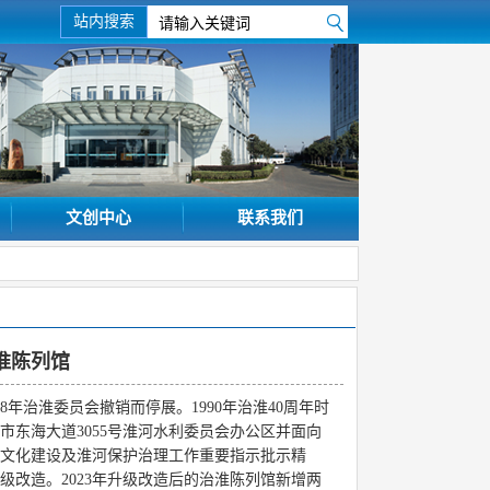
站内搜索
文创中心
联系我们
淮陈列馆
58年治淮委员会撤销而停展。1990年治淮40周年时
埠市东海大道3055号淮河水利委员会办公区并面向
文化建设及淮河保护治理工作重要指示批示精
次升级改造。2023年升级改造后的治淮陈列馆新增两