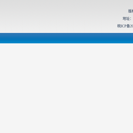
版
地址：
皖ICP备20