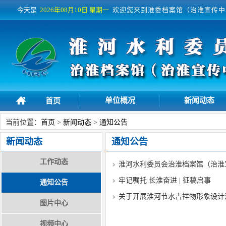
今天是
2026年08月10日
星期一
欢迎您来到淮委档案馆（治淮宣传中
单位概况
新闻动态
首页
当前位置：
首页
>
新闻动态
>
通知公告
新闻动态
通知公告
工作动态
淮河水利委员会治淮档案馆（治淮
牢记嘱托 长淮奋进 | 征稿启事
通知公告
关于开展淮河节水吉祥物形象设计
图片中心
视频中心