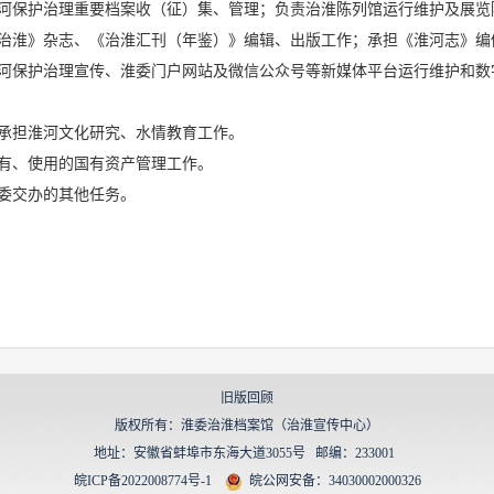
河保护治理重要档案收（征）集、管理；负责治淮陈列馆运行维护及展览
治淮》杂志、《治淮汇刊（年鉴）》编辑、出版工作；承担《淮河志》编
河保护治理宣传、淮委门户网站及微信公众号等新媒体平台运行维护和数
承担淮河文化研究、水情教育工作。
有、使用的国有资产管理工作。
委交办的其他任务。
旧版回顾
版权所有：淮委治淮档案馆（治淮宣传中心）
地址：安徽省蚌埠市东海大道3055号 邮编：233001
皖ICP备2022008774号-1
皖公网安备：34030002000326