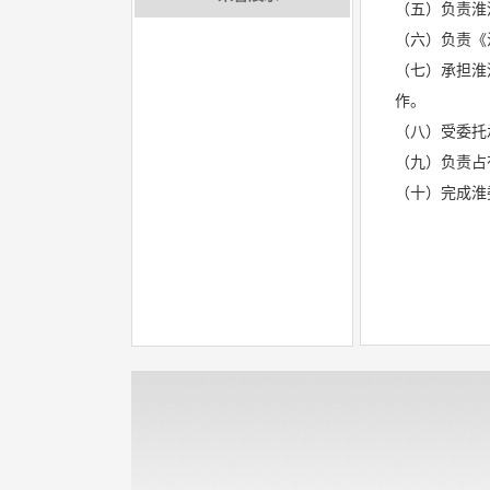
（五）负责淮
（六）负责《
（七）承担淮
作。
（八）受委托
（九）负责占
（十）完成淮