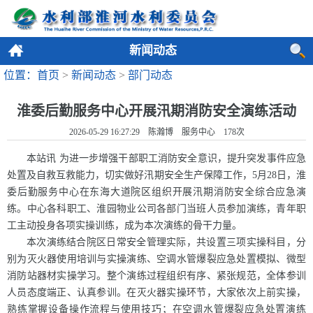
新闻动态
位置：首页
>
新闻动态
>
部门动态
淮委后勤服务中心开展汛期消防安全演练活动
2026-05-29 16:27:29 陈瀚博 服务中心
178
次
本站讯 为进一步增强干部职工消防安全意识，提升突发事件应急
处置及自救互救能力，切实做好汛期安全生产保障工作，5月28日，淮
委后勤服务中心在东海大道院区组织开展汛期消防安全综合应急演
练。中心各科职工、淮园物业公司各部门当班人员参加演练，青年职
工主动投身各项实操训练，成为本次演练的骨干力量。
本次演练结合院区日常安全管理实际，共设置三项实操科目，分
别为灭火器使用培训与实操演练、空调水管爆裂应急处置模拟、微型
消防站器材实操学习。整个演练过程组织有序、紧张规范，全体参训
人员态度端正、认真参训。在灭火器实操环节，大家依次上前实操，
熟练掌握设备操作流程与使用技巧；在空调水管爆裂应急处置演练