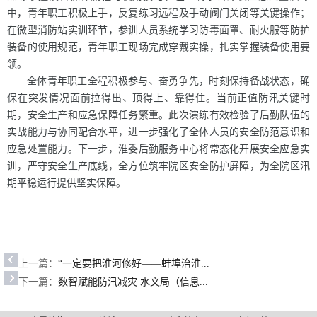
中，青年职工积极上手，反复练习远程及手动阀门关闭等关键操作；
在微型消防站实训环节，参训人员系统学习防毒面罩、耐火服等防护
装备的使用规范，青年职工现场完成穿戴实操，扎实掌握装备使用要
领。
全体青年职工全程积极参与、奋勇争先，时刻保持备战状态，确
保在突发情况面前拉得出、顶得上、靠得住。当前正值防汛关键时
期，安全生产和应急保障任务繁重。此次演练有效检验了后勤队伍的
实战能力与协同配合水平，进一步强化了全体人员的安全防范意识和
应急处置能力。下一步，淮委后勤服务中心将常态化开展安全应急实
训，严守安全生产底线，全方位筑牢院区安全防护屏障，为全院区汛
期平稳运行提供坚实保障。
上一篇：
“一定要把淮河修好——蚌埠治淮...
下一篇：
数智赋能防汛减灾 水文局（信息...