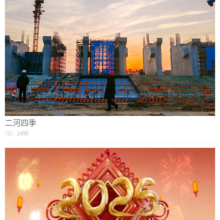
二河四季
2490