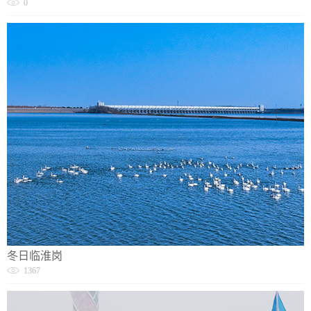
0
冬日临淮岗
1367