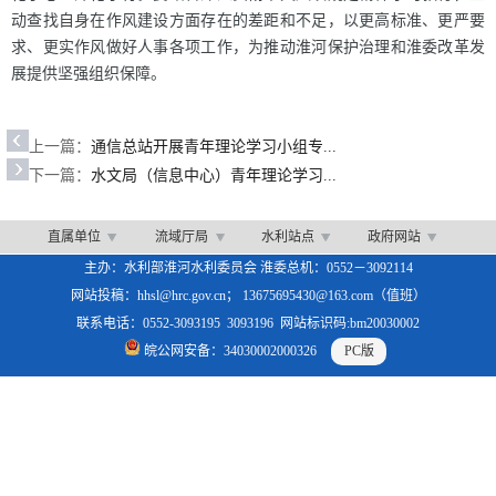
动查找自身在作风建设方面存在的差距和不足，以更高标准、更严要
求、更实作风做好人事各项工作，为推动淮河保护治理和淮委改革发
展提供坚强组织保障。
上一篇：
通信总站开展青年理论学习小组专...
下一篇：
水文局（信息中心）青年理论学习...
直属单位
流域厅局
水利站点
政府网站
主办：水利部淮河水利委员会 淮委总机：0552－3092114
网站投稿：hhsl@hrc.gov.cn； 13675695430@163.com（值班）
联系电话：0552-3093195 3093196 网站标识码:bm20030002
皖公网安备：34030002000326
PC版