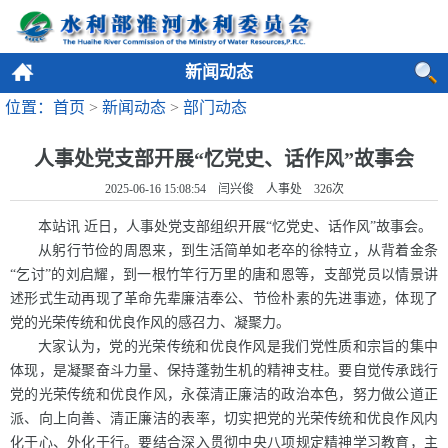
新闻动态
位置：首页
>
新闻动态
>
部门动态
人事处党支部开展“忆党史、话作风”故事会
2025-06-16 15:08:54 闫兴俊 人事处
326
次
本站讯 近日，人事处党支部组织开展“忆党史、话作风”故事会。
从躬行节俭的周恩来，到生活简单如老卒的徐特立，从背着金条
“乞讨”的刘启耀，到一根竹竿行万里的唐和恩等，支部党员以情景讲
述形式生动再现了革命先辈廉洁奉公、节俭朴素的先进事迹，体现了
党的光荣传统和优良作风的感召力、凝聚力。
大家认为，党的光荣传统和优良作风是我们党性质和宗旨的集中
体现，是凝聚奋斗力量、保持蓬勃生机的精神支柱。要自觉传承践行
党的光荣传统和优良作风，永葆清正廉洁的政治本色，努力做公道正
派、向上向善、清正廉洁的表率，切实把党的光荣传统和优良作风内
化于心、外化于行。要结合深入贯彻中央八项规定精神学习教育，主