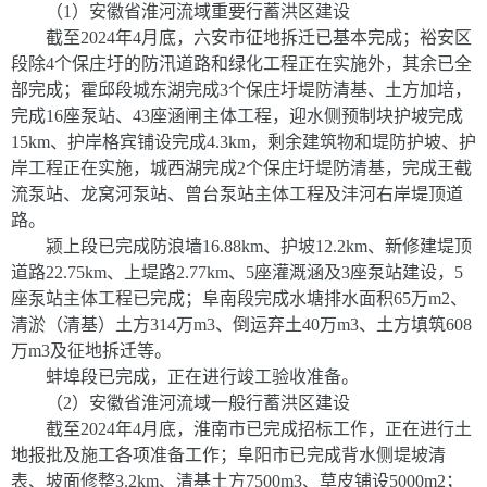
（
1
）安徽省淮河流域重要行蓄洪区建设
截至
2024
年
4
月底，六安市征地拆迁已基本完成；裕安区
段除
4
个保庄圩的防汛道路和绿化工程正在实施外，其余已全
部完成；霍邱段城东湖完成
3
个保庄圩堤防清基、土方加培，
完成
16
座泵站、
43
座涵闸主体工程，迎水侧预制块护坡完成
15km
、护岸格宾铺设完成
4.3km
，剩余建筑物和堤防护坡、护
岸工程正在实施，城西湖完成
2
个保庄圩堤防清基，完成王截
流泵站、龙窝河泵站、曾台泵站主体工程及沣河右岸堤顶道
路。
颍上段已完成防浪墙
16.88km
、护坡
12.2km
、新修建堤顶
道路
22.75km
、上堤路
2.77km
、
5
座灌溉涵及
3
座泵站建设，
5
座泵站主体工程已完成；阜南段完成水塘排水面积
65
万
m
2
、
清淤（清基）土方
314
万
m
3
、倒运弃土
40
万
m
3
、土方填筑
608
万
m
3
及征地拆迁等。
蚌埠段已完成，正在进行竣工验收准备。
（
2
）安徽省淮河流域一般行蓄洪区建设
截至
2024
年
4
月底，淮南市已完成招标工作，正在进行土
地报批及施工各项准备工作；阜阳市已完成背水侧堤坡清
表、坡面修整
3.2km
、清基土方
7500m
3
、草皮铺设
5000m
2
；