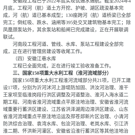
安徽段工程
已于
2022
年底实现试通水通航。截至
2024
年
4
月底，工程河（航）道土方开挖、护坡、湖区疏浚基本完
成，河（航）道已基本成型；
130
座跨河（航）道桥梁已全部
完工；倒虹吸、跌水、涵闸等
395
处交叉建筑物基本完工；除
凤凰颈泵站外，其余泵站和船闸已完成建设，正在开展联调
联试。
河南段工程
河道、管线、水库、泵站工程建设全部完
成，正在进行管理房建设等收尾工作。
（四）安徽江巷水库
工程已全面完成，正在进行竣工验收准备工作。
三、国家
150
项重大水利工程（淮河流域部分）
国家
150
项重大水利工程淮河流域部分共
21
项，已开工建
设
17
项，分别为沂河沭河上游堤防加固、洪汝河治理、淮干
王家坝至临淮岗段行洪区调整及河道整治、淮河入海水道二
期工程、河南省淮河流域重点平原洼地治理、安徽省淮河流
域重要行蓄洪区建设、江苏省洪泽湖周边滞洪区建设、山东
省淮河流域重点平原洼地沿运及邳苍郯新片区治理、小清河
防洪综合治理、袁湾水库、包浍河治理、老岚水库、引江济
淮二期、怀洪新河灌区、安徽省沿淮行蓄洪区等其他洼地治