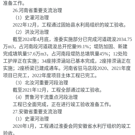
准备工作。
26
.
河南省重要支流治理
（
1
）史灌河治理
202
2
年
1
2
月，工程通过固始县水利局组织的竣工验收。
（
2
）洪汝河治理
截至
2024
年
4
月底，淮委实施部分已完成河道疏浚
2034.75
万
m
3，占河南段河道疏浚总开挖量
99.1%
；堤防加固、新建
完成填筑量
57.6
万
m
3，占河南段堤防总填筑量
45%
；
12
处险
工护岸正在实施；
34
座排涝涵站已基本完成，
2
座排涝涵正在
实施；
2
座桥梁已建成通车。河南省驻马店段
2020
、
2021
年度
项目已完工，
2022
年度项目主体工程已完工。
（
3
）北汝河重要河段治理
截至
2021
年
1
2
月，工程全部通过竣工验收。
（
4
）贾鲁河干流重点河段治理
工程已全面完成，正在进行竣工验收准备工作。
27
.
安徽省重要支流治理
（
1
）史灌河治理
2020
年
1
月，工程通过淮委会同安徽省水利厅组织的竣工
验收。