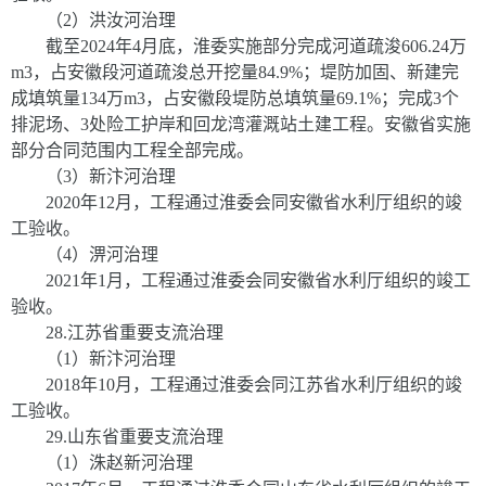
（
2
）洪汝河治理
截至
2024
年
4
月底，淮委实施部分完成河道疏浚
606.24
万
m
3
，占安徽段河道疏浚总开挖量
84.9%
；堤防加固、新建完
成填筑量
134
万
m
3
，占安徽段堤防总填筑量
69.1%
；完成
3
个
排泥场、
3
处险工护岸和回龙湾灌溉站土建工程。安徽省实施
部分合同范围内工程全部完成。
（
3
）新汴河治理
2020
年
12
月，工程通过淮委会同安徽省水利厅组织的竣
工验收。
（
4
）淠河治理
2021
年
1
月，工程通过淮委会同安徽省水利厅组织的竣工
验收。
28
.
江苏省重要支流治理
（
1
）新汴河治理
2018
年
10
月，工程通过淮委会同江苏省水利厅组织的竣
工验收。
29
.
山东省重要支流治理
（
1
）洙赵新河治理