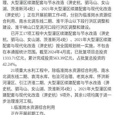
理、大型灌区续建配套与节水改造（淠史杭、驷马山、女山
湖、茨淮新河
4
处）、
2021
年大型灌区续建配套与现代化改造
（淠史杭）；
正在开展前期工作
4
项
，分别为临淮岗水资源综
合利用、南水北调东线二期、淮干浮山以下段行洪区调整和
建设、淮干峡山口至涡河口段行洪区调整和建设。
已开工
17
项工程中
大型灌区续建配套与节水改造（淠史
杭、驷马山、女山湖、茨淮新河
4
处）、
2021
年大型灌区续建
配套与现代化改造（淠史杭）
按全国规划统一实施
，
不包含
在本通报统计范围。截至
2024
年
4
月底，
已
批复
项目总投资
1333.71
亿元，累计完成投资
563.39
亿元，占批复总投资的
42.24%
。
21
项重大水利工程中，除临淮岗水资源综合利用、南水
北调东线二期、袁湾水库、包浍河治理、老岚水库、怀洪新
河灌区、引江济淮二期、大型灌区续建配套与节水改造（淠
史杭、驷马山、女山湖、茨淮新河
4
处）、
2021
年大型灌区续
建配套与现代化改造（淠史杭）
9
项外，其余
12
项均属于进一
步治理淮河工程。
1.
临淮岗水资源综合利用
正在开展前期工作。