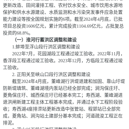
更新改造、田间灌排工程、农村饮水安全、城市饮用水源地
保护和供水水源建设、水质监测和水污染突发事件应急处置
能力建设等按全国规划实施的
6
项。截至
202
4
年
4
月
底，已批
项目总投资
1606
亿元，累计完成投资
1104.69
亿元，占批复总
投资的
6
8.8
%
。
（一）淮河行蓄洪区调整和建设
1
.
蚌埠至浮山段行洪区调整和建设
2022
年
7
月，花园湖段工程通过竣工验收。
2022
年
11
月，
香浮段工程通过竣工验收。
2023
年
12
月，方临段工程通过竣
工验收。
2.
正阳关至峡山口段行洪区调整和建设
截至
2024
年
4
月底，董峰湖行洪堤退建和加固、靠山圩堤
防新堤填筑、董峰湖境内泵站已经全部完成；涧沟保庄圩、
菱角保庄圩、城西保庄圩已经基本完工；寿西湖、董峰湖进
退洪闸新建工程主体工程基本完成，并通过水下工程阶段验
收；寿西湖
4
座排涝站更新改造中张管站、程郢站已全部完
成，菱角站、涧沟站土建部分基本完成；河道疏浚工程正在
排泥。