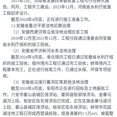
2023
年
2
月，河南省发展改革委批复工程可行性研究报
告。同月，工程开工建设
。
2023
年
12
月，河南省水利厅批复
工程初步设计。
截至
2024
年
4
月底，正在进行施工准备工作。
13
.
安徽省重点平原洼地近期治理
（
1
）安徽西淝河等沿淮洼地治理应急工程
2019
年
12
月至
20
21
年
12
月，工程分段通过淮委会同安徽
省水利厅组织的竣工验收。
（
2
）安徽省怀洪新河水系洼地治理
截至
2024
年
4
月底，淮北境内工程已通过安徽省水利厅组
织的竣工验收；宿州境内工程已通过完工验收；蚌埠境内工
程基本完工，正在进行收尾工作，已通过水保、环保专项验
收。
（
3
）安徽省沿淮行蓄洪区等其他洼地治理
截至
2024
年
4
月底，阜阳市正在进行招标及土地报批工
作；六安市霍山县城区排涝站、霍邱县陈郢排涝沟、金寨马
道河上段、裕安区街东排涝站已完成，正在实施金寨马道河
上段、霍山县城区排涝站、裕安区街东排涝站；蚌埠市花园
湖洼地工程已完成西营涵拆除，堤身清基约
1.5
万
m
3
、坡面整