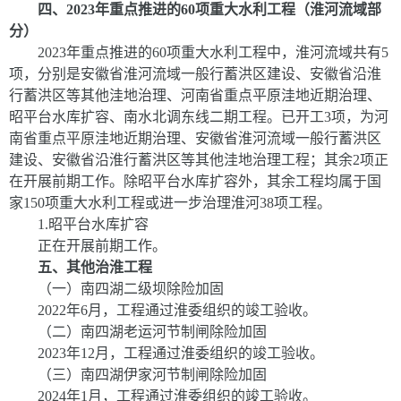
四、
2023
年重点推进的
60
项重大水利工程（淮河流域部
分）
2023
年重点推进的
60
项重大水利工程中，淮河流域共有
5
项，分别是安徽省淮河流域一般行蓄洪区建设、安徽省沿淮
行蓄洪区等其他洼地治理、河南省重点平原洼地近期治理、
昭平台水库扩容
、南水北调东线二期工程。已开工
3
项，为河
南省重点平原洼地近期治理、安徽省淮河流域一般行蓄洪区
建设、安徽省沿淮行蓄洪区等其他洼地治理工程；其余
2
项正
在开展前期工作。除昭平台水库扩容外，其余工程均属于国
家
150
项重大水利工程或进一步治理淮河
38
项工程。
1.
昭平台水库扩容
正在开展前期工作。
五、其他治淮工程
（一）
南四湖二级坝除险加固
2022
年
6
月，工程通过淮委组织的竣工验收。
（二）
南四湖老运河节制闸除险加固
2023
年
12
月，工程通过淮委组织的竣工验收。
（三）南四湖伊家河节制闸除险加固
2024
年
1
月，工程通过淮委组织的竣工验收。