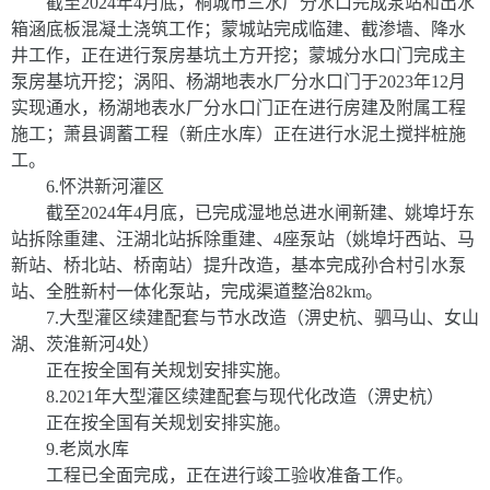
截至
2024
年
4
月底，桐城市三水厂分水口完成泵站和出水
箱涵底板混凝土浇筑工作；蒙城站完成临建、截渗墙、降水
井工作，正在进行泵房基坑土方开挖；蒙城分水口门完成主
泵房基坑开挖；涡阳、杨湖地表水厂分水口门于
2023
年
12
月
实现通水，杨湖地表水厂分水口门正在进行房建及附属工程
施工；萧县调蓄工程（新庄水库）正在进行水泥土搅拌桩施
工。
6.
怀洪新河灌区
截至
2024
年
4
月底，已完成湿地总进水闸新建、姚埠圩东
站拆除重建、汪湖北站拆除重建、
4
座泵站（姚埠圩西站、马
新站、桥北站、桥南站）提升改造，基本完成孙合村引水泵
站、全胜新村一体化泵站，完成渠道整治
82km
。
7.
大型灌区续建配套与节水改造（淠史杭、驷马山、女山
湖、茨淮新河
4
处）
正在按全国有关规划安排实施。
8.
2021
年大型灌区续建配套与现代化改造（淠史杭）
正在按全国有关规划安排实施。
9.
老岚水库
工程已全面完成，正在进行竣工验收准备工作。