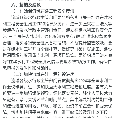
六、措施及建议
（一）确保流域在建工程安全度汛
流域各级水行政主管部门要严格落实《关于加强在建水
利工程安全度汛工作的指导意见》，进一步压实项目法人等
参建各方及水行政主管部门责任，建立在建水利工程安全度
汛“三个责任人”机制，强化度汛方案和超标准洪水应急预案
管理，落实落细安全度汛各项措施，不断提升监管效能。要
对在建水利工程开展全面排查，做好穿（破）堤施工、建设
拦河围堰的度汛重点水利工程项目监管。要组织项目法人做
好“在建水利工程安全度汛信息管理系统”填报工作，确保信
息填报的及时性和准确性。
（二）加快流域在建工程建设进度
流域各级水行政主管部门要贯彻落实
2024
年全国水利工
作会议精神，进一步加快重大水利工程建设进度。各有关单
位要进一步加强组织领导，细化落实责任，强化人员技术力
量配备，紧盯关键环节和时间节点，集中解决制约前期工作
和建设进度的用地、环境、移民、投资等前置要件和要素保
障，切实加快昭平台水库扩容、淮干峡涡段及浮山以下段工