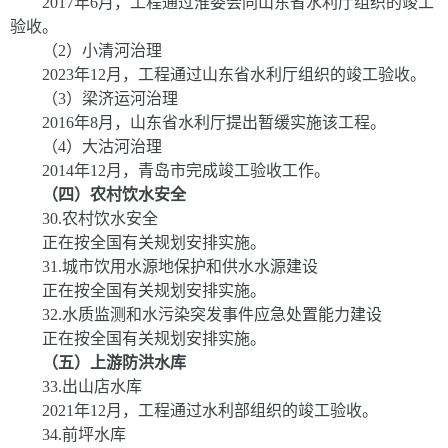
2017
年
6
月，工程通过淮委会同山东省水利厅组织的竣工
验收。
（
2
）小清河治理
2023
年
12
月，工程通过山东省水利厅组织的竣工验收。
（
3
）梁济运河治理
2016
年
8
月，山东省水利厅提出暂缓实施该工程。
（
4
）大沽河治理
2014
年
12
月，青岛市完成竣工验收工作。
（四）农村饮水安全
30
.
农村饮水安全
正在按全国有关规划安排实施。
31
.
城市饮用水源地保护和供水水源建设
正在按全国有关规划安排实施。
32
.
水质监测和水污染突发事件应急处置能力建设
正在按全国有关规划安排实施。
（五）上游防洪水库
33
.
出山店水库
20
21
年
1
2
月，工程通过水利部组织的竣工验收。
34
.
前坪水库