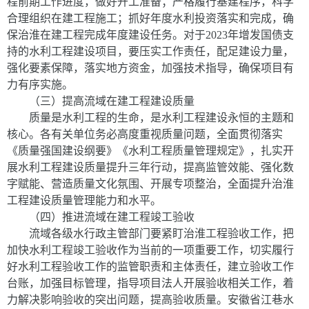
程前期工作进度，做好开工准备；严格履行基建程序，科学
合理组织在建工程施工；抓好年度水利投资落实和完成，确
保治淮在建工程完成年度建设任务。对于
2023
年增发国债支
持的水利工程建设项目，要压实工作责任，配足建设力量，
强化要素保障，落实地方资金，加强技术指导，确保项目有
力有序实施。
（三）提高流域在建工程建设质量
质量是水利工程的生命，是水利工程建设永恒的主题和
核心。各有关单位务必高度重视质量问题，全面贯彻落实
《质量强国建设纲要》《水利工程质量管理规定》，扎实开
展水利工程建设质量提升三年行动，提高监管效能、强化数
字赋能、营造质量文化氛围、开展专项整治，全面提升治淮
工程建设质量管理能力和水平。
（四）推进流域在建工程竣工验收
流域各级水行政主管部门要紧盯治淮工程验收工作，把
加快水利工程竣工验收作为当前的一项重要工作，切实履行
好水利工程验收工作的监管职责和主体责任，建立验收工作
台账，加强目标管理，指导项目法人开展验收相关工作，着
力解决影响验收的突出问题
，提高验收质量。
安徽省江巷水