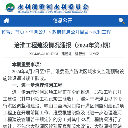
信息公开
位置：首页
>
信息公开
>
政府信息公开目录
>
水利工程
治淮工程建设情况通报（2024年第3期）
2024-05-28 08:57:08 建管处 建管处
3729
次
本期重要事项：
2024
年
4
月
2
日至
3
日，淮委重点防洪区域水文监测预警设
施建设通过竣工验收。
一、进一步治理淮河工程
进一步治理淮河
38
项工程正在全面推进
，
36
项工程已开
工建设
（其中
14
项工程已竣工验收），淮河干流浮山以下段
行洪区调整和建设、峡山口至涡河口段行洪区调整和建设
2
项
工程正在开展前期工作。
淮委根据职能及《进一步治理淮河
工程建设管理若干规定》的分工对其中
32
项工程情况进行了
统计
，
不包含大型灌区续建配套和节水改造、大型灌排泵站