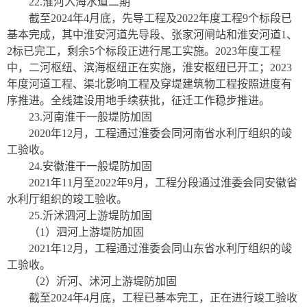
22
.
淮河入海水道二期
截至
2024
年
4
月底，先导工程及
2022
年度工程
9
个标段已
基本完成，其中淮安河道先导段、张家河闸站和淮安河道
1
、
2
标已完工，剩余
5
个标段正进行尾工实施。
2023
年度工程
中，二河枢纽、滨海枢纽正在实施，淮安枢纽已开工；
2023
年度河道工程、渠北影响工程及穿堤建筑物工程按照进度有
序推进。全线建设用地手续获批，征迁工作稳步推进。
23
.
河南淮干一般堤防加固
2020
年
12
月，工程通过淮委会同河南省水利厅组织的竣
工验收。
24
.
安徽淮干一般堤防加固
2021
年
11
月至
2022
年
9
月，工程分段通过淮委会同安徽省
水利厅组织的竣工验收。
25
.
沂沭泗河上游堤防加固
（
1
）泗河上游堤防加固
202
1
年
12
月，工程通过淮委会同山东省水利厅组织的竣
工验收。
（
2
）沂河、沭河上游堤防加固
截至
2024
年
4
月底，工程已基本完工，正在进行竣工验收