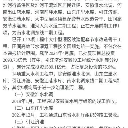
淮河行蓄洪区及淮河干流滩区居民迁建、安徽淮水北调、河
南出山店水库、河南前坪水库、山东庄里水库、引江济淮、
安徽江巷水库、大中型灌区续建配套节水改造骨干、田间高
效节水灌溉、淮河入海水道二期工程；正在开展前期工作
1
项，为南水北调东线二期工程。
已开工
1
3
项工程中大中型灌区续建配套节水改造骨干工
程、田间高效节水灌溉工程按全国规划统一实施，不包含在
本通报统计范围。截至
202
4
年
4
月底，已批复项目总投资
2093.73
亿元（其中，引江济淮安徽段工程统计水利部分投
资），累计完成投资
1589.1
亿元，占批复总投资的
75.9
%
。
14
项重大水利工程中，除安徽淮水北调、山东庄里水
库、引江济淮、安徽江巷水库、南水北调东线二期工程
5
项
外，其余
9
项均属于进一步治理淮河工程。
（一）安徽淮水北调
2019
年
1
月，工程通过安徽省水利厅组织的竣工验收。
（二）山东庄里水库
2021
年
12
月，工程通过山东省水利厅组织的竣工验收。
（三）引江济淮