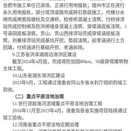
合肥市施工单位已进场，正进行用地报批；宿州市正在进行
永久用地报批，部分堤顶道路完成碎石垫层施工，代楼分水
闸完成闸室段墩柱及交通桥、检修桥混凝土浇筑，付桥排涝
站完成控制闸及防洪闸墙身混凝土浇筑、穿堤涵底板浇筑、
1
号涵洞底板浇筑，贡山、贡山西排涝站完成穿堤涵底板浇
筑，刘寨排涝站完成基坑开挖、垫层浇筑，前李涵进行土方
回填，付桥涵进行基础开挖、老涵拆除。
9.
江苏省洪泽湖周边滞洪区建设
截至
2024
年
4
月底，完成堤防加固
80km
、
50
座穿堤建筑物
主体工程。
10
.
山东省湖东滞洪区建设
2023
年
9
月，工程通过淮委会同山东省水利厅组织的竣工
验收。
（二）重点平原洼地治理
11
.
世行贷款淮河流域重点平原洼地治理工程
2016
年
11
月至
2023
年
4
月，淮委及各省实施项目陆续通过
竣工验收。
12
.
河南省重点平原洼地近期治理