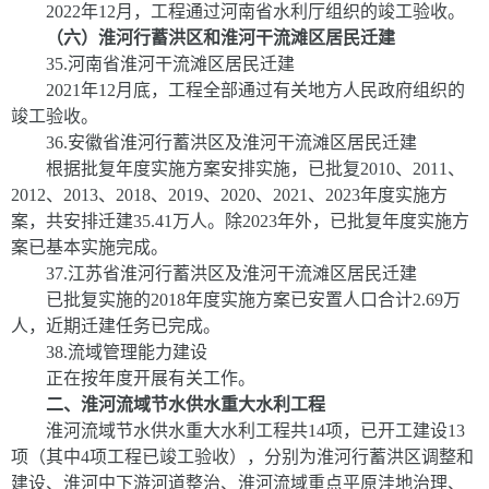
20
22
年
1
2
月，工程通过河南省水利厅组织的竣工验收。
（六）淮河行蓄洪区和淮河干流滩区居民迁建
35
.
河南省淮河干流滩区居民迁建
2021
年
12
月底，工程全部通过有关地方人民政府组织的
竣工验收。
36
.
安徽省淮河行蓄洪区及淮河干流滩区居民迁建
根据批复年度实施方案安排实施，已批复
2010
、
2011
、
2012
、
2013
、
2018
、
2019
、
2020
、
2021
、
2023
年度实施方
案，共安排迁建
35.41
万人。除
2023
年外，已批复年度实施方
案已基本实施完成。
37
.
江苏省淮河行蓄洪区及淮河干流滩区居民迁建
已批复实施的
2018
年度实施方案已安置人口合计
2.69
万
人，近期迁建任务已完成。
38
.
流域管理能力建设
正在按年度开展有关工作。
二、淮河流域节水供水重大水利工程
淮河流域节水供水重大水利工程共
1
4
项，已开工建设
1
3
项（其中
4
项工程已竣工验收），分别为淮河行蓄洪区调整和
建设、淮河中下游河道整治、淮河流域重点平原洼地治理、