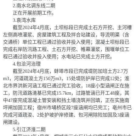
2.
南水北调东线二期
正在开展前期工作。
3.
袁湾水库
截至
2024
年
4
月底，土坝标段已完成土石方开挖、主河槽
左侧高喷灌浆、房屋建筑工程及拌合站建设，导流明渠（含
交通桥）单位工程已通过验收并投入使用；混凝土坝标段已
完成右岸防汛路工程、土石方开挖、帷幕灌浆，围堰单位工
程已通过验收并投入使用；水电站已完成土方开挖。
4.
包浍河治理
截至
2024
年
4
月底，蚌埠市段已完成堤防加培土方
2.7
万
m
3
，河道疏浚土方
150
万
m
3
，
15
处堤防护岸已完成
12
处；淮
北市界洪新河涵工程已通过完工验收，
18
座小型涵闸正在施
工，防汛道路清基已完成
15.7km
，过路管涵已开工
48
座，其
中
47
座完成混凝土管安装和挡土墙浇筑并回填，正在实施南
坪闸加固工程；宿州市埇桥区段
7
座涵闸均已完工；亳州市已
完成河道疏浚、
2
处护坡护岸修建、包河闸除险加固及
3
座涵
闸建设。
5.
引江济淮二期