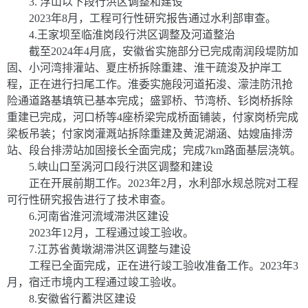
3.
浮山以下段行洪区调整和建设
2023
年
8
月，工程可行性研究报告通过水利部审查。
4
.
王家坝至临淮岗段行洪区调整及河道整治
截至
2024
年
4
月底，安徽省实施部分已完成南润段堤防加
固、小河湾排灌站、夏庄桥拆除重建、淮干疏浚及护岸工
程，正在进行扫尾工作。淮委实施段河道拓浚、
濛
洼防汛抢
险通道路基填筑已基本完成；盛郢桥、节湾桥、钐岗桥拆除
重建已完成，河口桥等
4
座桥梁完成桥面铺装，付家岗桥完成
梁板吊装；付家岗灌溉站拆除重建及黄泥湖涵、姑嫂庙排涝
站、段台排涝站加固接长全面完成；完成
7km
路面基层浇筑。
5
.
峡山口至涡河口段行洪区调整和建设
正在开展前期工作。
2023
年
2
月，水利部水规总院对工程
可行性研究报告进行了技术审查。
6
.
河南省淮河流域滞洪区建设
2023
年
12
月，工程通过竣工验收。
7
.
江苏省黄墩湖滞洪区调整与建设
工程已全面完成，正在进行竣工验收准备工作。
2023
年
3
月，宿迁市境内工程通过竣工验收。
8
.
安徽省行蓄洪区建设