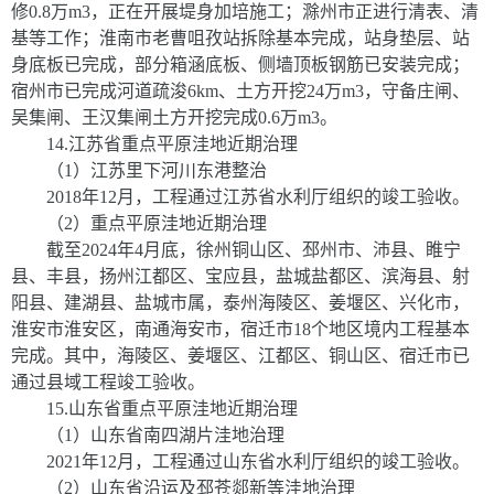
修
0.8
万
m
3
，正在开展堤身加培施工；滁州市正进行清表、清
基等工作；淮南市老曹咀孜站拆除基本完成，站身垫层、站
身底板已完成，部分箱涵底板、侧墙顶板钢筋已安装完成；
宿州市已完成河道疏浚
6km
、土方开挖
24
万
m
3
，守备庄闸、
吴集闸、王汉集闸土方开挖完成
0.6
万
m
3
。
14
.
江苏省重点平原洼地近期治理
（
1
）江苏里下河川东港整治
2018
年
12
月，工程通过江苏省水利厅组织的竣工验收。
（
2
）重点平原洼地近期治理
截至
2024
年
4
月底，徐州铜山区、邳州市、沛县、睢宁
县、丰县，扬州江都区、宝应县，盐城盐都区、滨海县、射
阳县、建湖县、盐城市属，泰州海陵区、姜堰区、兴化市，
淮安市淮安区，南通海安市，宿迁市
18
个地区境内工程基本
完成。其中，海陵区、姜堰区、江都区、铜山区、宿迁市已
通过县域工程竣工验收。
15
.
山东省重点平原洼地近期治理
（
1
）山东省南四湖片洼地治理
2021
年
12
月，工程通过山东
省水利厅组织的
竣工验收。
（
2
）山东省沿运及邳苍郯新等洼地治理