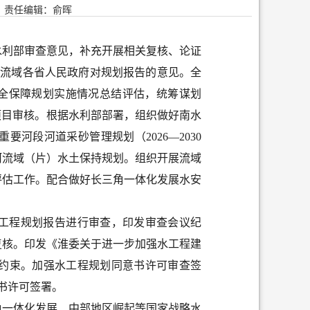
责任编辑：俞晖
水利部审查意见，补充开展相关复核、论证
、流域各省人民政府对规划报告的意见
。
全
全保障规划实施情况总结评估，统筹谋划
项目审核
。
根据水利部部署，组织做好南水
重要河段河道采砂管理规划（
2026
—
2030
河流域（片）水土保持规划。组织开展流域
评估工作。配合做好长三角一体化发展水安
工程规划报告进行审查，印发审查会议纪
复核
。
印发《淮委关于进一步加强水工程建
约束。
加强水工程规划同意书
许可审查
签
书许可签署。
角一体化发展、中部地区崛起等国家战略水