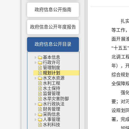
政府信息公开指南
扎
政府信息公开年度报告
等工作
面开展
政府信息公开目录
“
十五五
北调
工
基本信息
行政许可
年）
，
管理制度
规划计划
综合规
水文水资源
水利工程
全保障
水土保持
强
监督管理
水旱灾害防御
要；对
水行政执法
财务管理
设规划
采购信息
署
，完
人事管理
水利科技
加