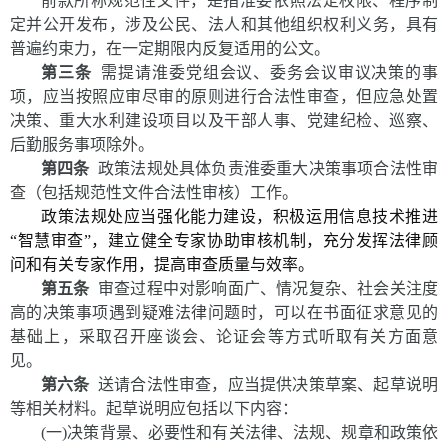
前款所称规范性文件，是指
淮委
依照法定权限、程序制
定并公开发布，涉及公民、法人和其他组织权利义务，具有
普遍约束力，在一定期限内反复适用的公文。
第三条
需提请淮委党组会议、委务会议审议决策的事
项，应当按照应审尽审的原则进行合法性审查，但应急处置
决策、重大水利建设项目以及干部人事、党建纪检、巡察、
后勤服务事项除外。
第四条
政策法规处具体负责淮委重大决策事项合法性审
查（包括规范性文件合法性审核）工作。
政策法规处应当强化能力建设，积极运用信息技术推进
“智慧审查”，建立健全专家协助审核机制，充分发挥法律顾
问和有关专家作用，提高审查质量与效率。
第五条
审查过程中对影响面广、情况复杂、社会关注度
高的决策事项遇到疑难法律问题时，可以在书面征求意见的
基础上，采取召开座谈会、论证会等方式听取有关方面意
见。
第六条
送请合法性审查，应当提供决策草案、起草说明
等相关材料。起草说明应包括以下内容：
(一)决策背景、必要性和有关法律、法规、规章和政策
依