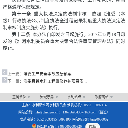
决策事项合法性审查涉及国家秘密、工作秘密的，应当
严格遵守保密规定。
第十一条
重大执法决定的法制审核，依照《淮委（本
级）行政执法公示制度执法全过程记录制度重大执法决定法
制审核制度实施办法》执行。
第十二条
本办法自印发之日起施行。2017年12月18日印
发的《淮河水利委员会重大决策合法性审查管理办法》同时
废止。
上一篇：
淮委生产安全事故应急预案
下一篇：
淮委直管水利工程维修养护项目质...
直属单位
流域厅局
水利站点
政府网站
主办：水利部淮河水利委员会 淮委总机：0552－3092114
网站投稿：hhsl@hrc.gov.cn； 13675695430@163.com（值班）
联系电话：0552-3093195 3093196 网站标识码:bm20030002
皖公网安备：34030002000326
PC版