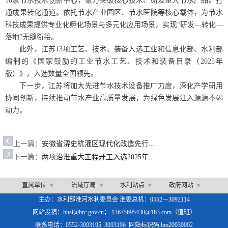
10家节水技术创新中心，聚力突破核心技术、研发重大节水产品。打
通成果转化通道。依托节水产业园区、节水医院等核心载体，为节水
科技成果提供专业化孵化场景与多元化应用场景，实现“研发—转化—
落地”无缝衔接。
此外，江苏13项工艺、技术、装备入选工业和信息化部、水利部
编制的《国家鼓励的工业节水工艺、技术和装备目录（2025年
版）》，入选数量全国领先。
下一步，江苏将加大先进节水技术设备推广力度，深化产学研用
协同创新，持续推动节水产业高质量发展，为绿色发展注入源源不竭
动力。
上一篇：
安徽省淠史杭灌区现代化改造先行...
下一篇：
两项治淮重大工程开工入选2025年...
直属单位
流域厅局
水利站点
政府网站
主办：水利部淮河水利委员会 淮委总机：0552－3092114
网站投稿：hhsl@hrc.gov.cn； 13675695430@163.com（值班）
联系电话：0552-3093195 3093196 网站标识码:bm20030002