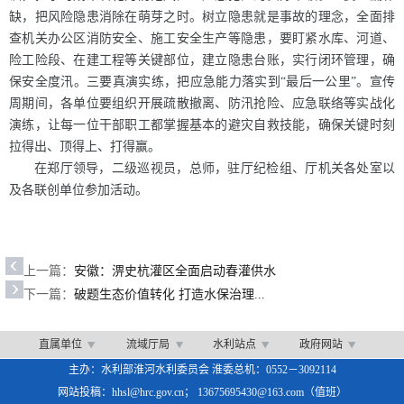
缺，把风险隐患消除在萌芽之时。树立隐患就是事故的理念，全面排
查机关办公区消防安全、施工安全生产等隐患，要盯紧水库、河道、
险工险段、在建工程等关键部位，建立隐患台账，实行闭环管理，确
保安全度汛。三要真演实练，把应急能力落实到“最后一公里”。宣传
周期间，各单位要组织开展疏散撤离、防汛抢险、应急联络等实战化
演练，让每一位干部职工都掌握基本的避灾自救技能，确保关键时刻
拉得出、顶得上、打得赢。
在郑厅领导，二级巡视员，总师，驻厅纪检组、厅机关各处室以
及各联创单位参加活动。
上一篇：
安徽：淠史杭灌区全面启动春灌供水
下一篇：
破题生态价值转化 打造水保治理...
直属单位
流域厅局
水利站点
政府网站
主办：水利部淮河水利委员会 淮委总机：0552－3092114
网站投稿：hhsl@hrc.gov.cn； 13675695430@163.com（值班）