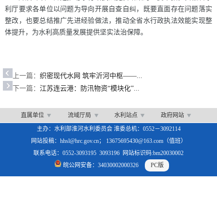
利厅要求各单位以问题为导向开展自查自纠，既要直面存在问题落实
整改，也要总结推广先进经验做法，推动全省水行政执法效能实现整
体提升，为水利高质量发展提供坚实法治保障。
上一篇：
织密现代水网 筑牢沂河中枢——...
下一篇：
江苏连云港：防汛物资“模块化”...
直属单位
流域厅局
水利站点
政府网站
主办：水利部淮河水利委员会 淮委总机：0552－3092114
网站投稿：hhsl@hrc.gov.cn； 13675695430@163.com（值班）
联系电话：0552-3093195 3093196 网站标识码:bm20030002
皖公网安备：34030002000326
PC版