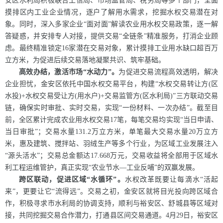
安区水利局积极联合工信局、市场监管局、税务局等多个部门，全面
摸排区内工业企业情况，逐户了解用水需求，挖掘水权交易潜在对
象。同时，深入多家企业“面对面”解读农业用水权交易政策，逐一解
答疑惑，并安排专人对接，提供交易“全链条”精准服务，打消企业顾
虑。最终精准锁定16家潜在交易对象，累计摸排工业用水缺口超百万
立方米，为促进后续交易落地凝聚共识、筑牢基础。
高效办结，激活市场“水动力”。
为促进交易流程高效透明，解决
企业担忧，金安区依托中国水权交易平台，构建“水权交易转让方(区
水投)+水权交易受让方(用水户)+交易监管方(区水利局)”三方联动交易
链，确保实时审批、实时交易，实现“一份材料、一次办结”。截至目
前，全区累计完成农业用水权交易17笔，每笔交易均实现“当日申请、
当日审批”；交易水量131.2万立方米，单笔最大交易水量20万立方
米，惠及建筑、搅拌站、羽绒生产等多个行业，为区域工业发展注入
“源头活水”；交易总金额达17.668万元，交易收益将全部用于区域水
利工程运维管护，真正实现“农业节水—工业反哺”的双赢发展。
跨区联动，促进区域“水循环”。
水权改革既要让每滴水“活起
来”，更要让它“流得远”。交易之初，金安区就将目光投向跨区域合
作，积极寻求市水利局的协调支持，顺利与裕安区、舒城县等区域对
接，共同挖掘交易合作潜力，打通县区间交易通道。4月29日，裕安区