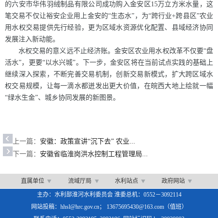
的六安市华伟羽绒制品有限公司成功购入金安区15万立方米水量，这
笔交易不仅让裕安企业用上金安的“生态水”，为“跨行业+跨县区”农业
用水权交易提供先行经验，更为区域水资源优化配置、县域经济协同
发展注入新动能。
水权交易的意义远不止经济账。金安区农业用水权改革不仅要“盘
活水”，更要“以水兴城”。下一步，金安区将在当前试点实践的基础上
继续深入探索，不断完善交易机制，创新交易新模式，扩大跨区域水
权交易规模，让每一滴水都迸发出更大价值，在皖西大地上绘就一幅
“绿水生金”、城乡协同发展的新图景。
上一篇：
安徽：政策宣讲“沉下去” 农业...
下一篇：
安徽省临淮岗洪水控制工程管理局...
直属单位
流域厅局
水利站点
政府网站
主办：水利部淮河水利委员会 淮委总机：0552－3092114
网站投稿：hhsl@hrc.gov.cn； 13675695430@163.com（值班）