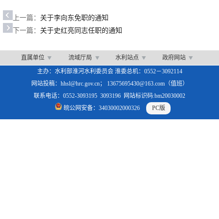
上一篇：
关于李向东免职的通知
下一篇：
关于史红亮同志任职的通知
直属单位
流域厅局
水利站点
政府网站
主办：水利部淮河水利委员会 淮委总机：0552－3092114
网站投稿：hhsl@hrc.gov.cn； 13675695430@163.com（值班）
联系电话：0552-3093195 3093196 网站标识码:bm20030002
皖公网安备：34030002000326
PC版