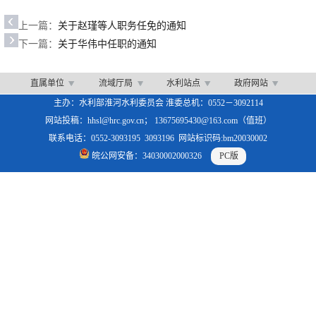
上一篇：
关于赵瑾等人职务任免的通知
下一篇：
关于华伟中任职的通知
直属单位
流域厅局
水利站点
政府网站
主办：水利部淮河水利委员会 淮委总机：0552－3092114
网站投稿：hhsl@hrc.gov.cn； 13675695430@163.com（值班）
联系电话：0552-3093195 3093196 网站标识码:bm20030002
皖公网安备：34030002000326
PC版