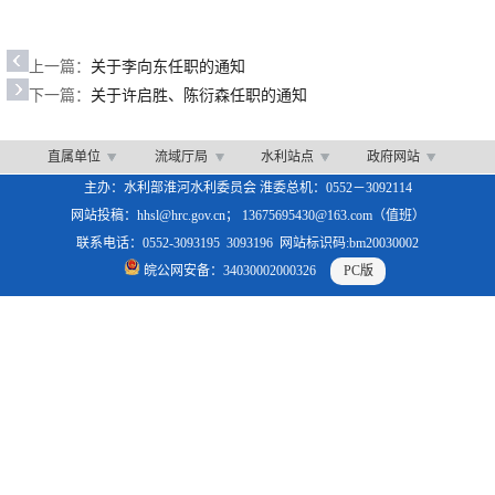
上一篇：
关于李向东任职的通知
下一篇：
关于许启胜、陈衍森任职的通知
直属单位
流域厅局
水利站点
政府网站
主办：水利部淮河水利委员会 淮委总机：0552－3092114
网站投稿：hhsl@hrc.gov.cn； 13675695430@163.com（值班）
联系电话：0552-3093195 3093196 网站标识码:bm20030002
皖公网安备：34030002000326
PC版