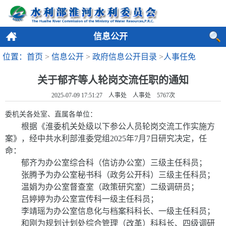
信息公开
位置：首页
>
信息公开
>
政府信息公开目录
>
人事任免
关于郁齐等人轮岗交流任职的通知
2025-07-09 17:51:27 人事处 人事处
5767
次
委机关各处室、直属
各单位：
根据《淮委机关处级以下
参公人员
轮岗交流工作实施方
案》，经中共水利部淮委党组
2025
年
7
月
7
日研究决定，任
命：
郁齐为办公室综合科（信访办公室）三级主任科员；
张腾予为办公室秘书科（政务公开科）三级主任科员；
温娟为办公室督查室（政策研究室）二级调研员；
吕婷婷为办公室宣传科一级主任科员；
李靖瑶为办公室信息化与档案科科长、一级主任科员；
和刚为规划计划处综合管理（改革）科科长、四级调研