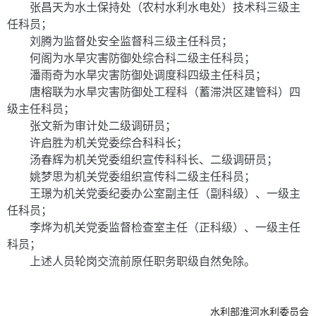
张
昌天为水土保持处（农村水利水电处）技术科三级主
任科员；
刘腾为监督处安全监督科三级主任科员；
何阁为水旱灾害防御处综合科二级主任科员；
潘雨奇为水旱灾害防御处调度科四级主任科员；
唐榕联为水旱灾害防御处工程科（蓄滞洪区建管科）四
级主任科员；
张文新为审计处二级调研员；
许启胜为机关党委综合科科长；
汤春辉为机关党委组织宣传科科长、二级调研员；
姚梦思为机关党委组织宣传科二级主任科员；
王璟
为机关党委纪委办公室副主任（副科级）、一级主
任科员；
李烨为机关党委监督检查室主任（正科级）、一级主任
科员；
上述人员轮岗交流前原任职务职级自然免除。
水利部淮河水利委员会