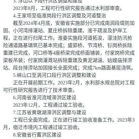
3.
浮山以下段行洪区调整和建设
2023
年
8
月，工程可行性研究报告通过水利部审查。
4
.
王家坝至临淮岗段行洪区调整及河道整治
截至
2024
年
4
月底，安徽省实施部分已完成南润段堤防加
固、小河湾排灌站、夏庄桥拆除重建、淮干疏浚及护岸工
程，正在进行扫尾工作。淮委实施段河道拓浚、
濛
洼防汛抢
险通道路基填筑已基本完成；盛郢桥、节湾桥、钐岗桥拆除
重建已完成，河口桥等
4
座桥梁完成桥面铺装，付家岗桥完成
梁板吊装；付家岗灌溉站拆除重建及黄泥湖涵、姑嫂庙排涝
站、段台排涝站加固接长全面完成；完成
7km
路面基层浇筑。
5
.
峡山口至涡河口段行洪区调整和建设
正在开展前期工作。
2023
年
2
月，水利部水规总院对工程
可行性研究报告进行了技术审查。
6
.
河南省淮河流域滞洪区建设
2023
年
12
月，工程通过竣工验收。
7
.
江苏省黄墩湖滞洪区调整与建设
工程已全面完成，正在进行竣工验收准备工作。
2023
年
3
月，宿迁市境内工程通过竣工验收。
8
.
安徽省行蓄洪区建设