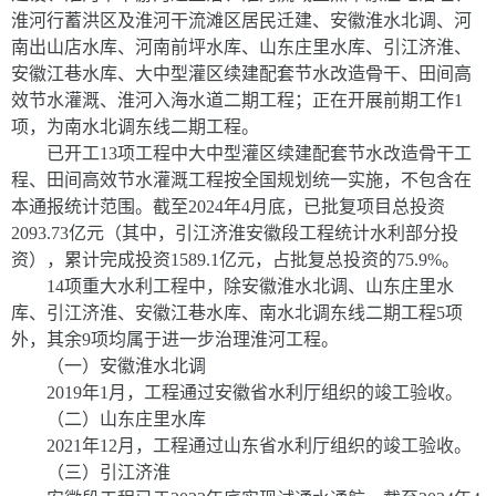
淮河行蓄洪区及淮河干流滩区居民迁建、安徽淮水北调、河
南出山店水库、河南前坪水库、山东庄里水库、引江济淮、
安徽江巷水库、大中型灌区续建配套节水改造骨干、田间高
效节水灌溉、淮河入海水道二期工程；正在开展前期工作
1
项，为南水北调东线二期工程。
已开工
1
3
项工程中大中型灌区续建配套节水改造骨干工
程、田间高效节水灌溉工程按全国规划统一实施，不包含在
本通报统计范围。截至
202
4
年
4
月底，已批复项目总投资
2093.73
亿元（其中，引江济淮安徽段工程统计水利部分投
资），累计完成投资
1589.1
亿元，占批复总投资的
75.9
%
。
14
项重大水利工程中，除安徽淮水北调、山东庄里水
库、引江济淮、安徽江巷水库、南水北调东线二期工程
5
项
外，其余
9
项均属于进一步治理淮河工程。
（一）安徽淮水北调
2019
年
1
月，工程通过安徽省水利厅组织的竣工验收。
（二）山东庄里水库
2021
年
12
月，工程通过山东省水利厅组织的竣工验收。
（三）引江济淮