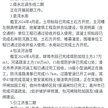
2.
南水北调东线二期
正在开展前期工作。
3.
袁湾水库
截至
2024
年
4
月底，土坝标段已完成土石方开挖、主河槽
左侧高喷灌浆、房屋建筑工程及拌合站建设，导流明渠（含
交通桥）单位工程已通过验收并投入使用；混凝土坝标段已
完成右岸防汛路工程、土石方开挖、帷幕灌浆，围堰单位工
程已通过验收并投入使用；水电站已完成土方开挖。
4.
包浍河治理
截至
2024
年
4
月底，蚌埠市段已完成堤防加培土方
2.7
万
m
3
，河道疏浚土方
150
万
m
3
，
15
处堤防护岸已完成
12
处；淮
北市界洪新河涵工程已通过完工验收，
18
座小型涵闸正在施
工，防汛道路清基已完成
15.7km
，过路管涵已开工
48
座，其
中
47
座完成混凝土管安装和挡土墙浇筑并回填，正在实施南
坪闸加固工程；宿州市埇桥区段
7
座涵闸均已完工；亳州市已
完成河道疏浚、
2
处护坡护岸修建、包河闸除险加固及
3
座涵
闸建设。
5.
引江济淮二期