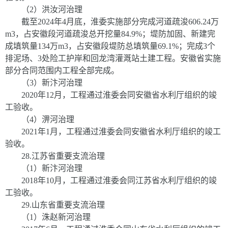
（
2
）洪汝河治理
截至
2024
年
4
月底，淮委实施部分完成河道疏浚
606.24
万
m
3
，占安徽段河道疏浚总开挖量
84.9%
；堤防加固、新建完
成填筑量
134
万
m
3
，占安徽段堤防总填筑量
69.1%
；完成
3
个
排泥场、
3
处险工护岸和回龙湾灌溉站土建工程。安徽省实施
部分合同范围内工程全部完成。
（
3
）新汴河治理
2020
年
12
月，工程通过淮委会同安徽省水利厅组织的竣
工验收。
（
4
）淠河治理
2021
年
1
月，工程通过淮委会同安徽省水利厅组织的竣工
验收。
28
.
江苏省重要支流治理
（
1
）新汴河治理
2018
年
10
月，工程通过淮委会同江苏省水利厅组织的竣
工验收。
29
.
山东省重要支流治理
（
1
）洙赵新河治理