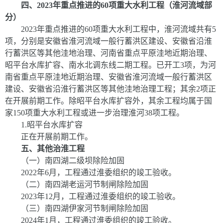
四、
2023
年重点推进的
60
项重大水利工程（淮河流域部
分）
2023
年重点推进的
60
项重大水利工程中，淮河流域共有
5
项，分别是安徽省淮河流域一般行蓄洪区建设、安徽省沿淮
行蓄洪区等其他洼地治理、河南省重点平原洼地近期治理、
昭平台水库扩容
、南水北调东线二期工程。已开工
3
项，为河
南省重点平原洼地近期治理、安徽省淮河流域一般行蓄洪区
建设、安徽省沿淮行蓄洪区等其他洼地治理工程；其余
2
项正
在开展前期工作。除昭平台水库扩容外，其余工程均属于国
家
150
项重大水利工程或进一步治理淮河
38
项工程。
1.
昭平台水库扩容
正在开展前期工作。
五、其他治淮工程
（一）
南四湖二级坝除险加固
2022
年
6
月，工程通过淮委组织的竣工验收。
（二）
南四湖老运河节制闸除险加固
2023
年
12
月，工程通过淮委组织的竣工验收。
（三）南四湖伊家河节制闸除险加固
2024
年
1
月，工程通过淮委组织的竣工验收。