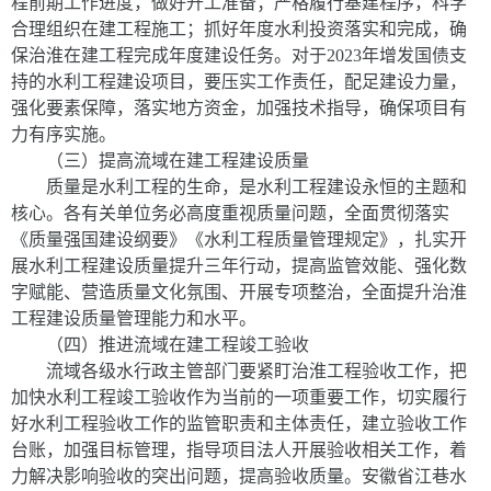
程前期工作进度，做好开工准备；严格履行基建程序，科学
合理组织在建工程施工；抓好年度水利投资落实和完成，确
保治淮在建工程完成年度建设任务。对于
2023
年增发国债支
持的水利工程建设项目，要压实工作责任，配足建设力量，
强化要素保障，落实地方资金，加强技术指导，确保项目有
力有序实施。
（三）提高流域在建工程建设质量
质量是水利工程的生命，是水利工程建设永恒的主题和
核心。各有关单位务必高度重视质量问题，全面贯彻落实
《质量强国建设纲要》《水利工程质量管理规定》，扎实开
展水利工程建设质量提升三年行动，提高监管效能、强化数
字赋能、营造质量文化氛围、开展专项整治，全面提升治淮
工程建设质量管理能力和水平。
（四）推进流域在建工程竣工验收
流域各级水行政主管部门要紧盯治淮工程验收工作，把
加快水利工程竣工验收作为当前的一项重要工作，切实履行
好水利工程验收工作的监管职责和主体责任，建立验收工作
台账，加强目标管理，指导项目法人开展验收相关工作，着
力解决影响验收的突出问题
，提高验收质量。
安徽省江巷水