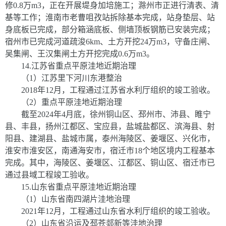
修
0.8
万
m
3
，正在开展堤身加培施工；滁州市正进行清表、清
基等工作；淮南市老曹咀孜站拆除基本完成，站身垫层、站
身底板已完成，部分箱涵底板、侧墙顶板钢筋已安装完成；
宿州市已完成河道疏浚
6km
、土方开挖
24
万
m
3
，守备庄闸、
吴集闸、王汉集闸土方开挖完成
0.6
万
m
3
。
14
.
江苏省重点平原洼地近期治理
（
1
）江苏里下河川东港整治
2018
年
12
月，工程通过江苏省水利厅组织的竣工验收。
（
2
）重点平原洼地近期治理
截至
2024
年
4
月底，徐州铜山区、邳州市、沛县、睢宁
县、丰县，扬州江都区、宝应县，盐城盐都区、滨海县、射
阳县、建湖县、盐城市属，泰州海陵区、姜堰区、兴化市，
淮安市淮安区，南通海安市，宿迁市
18
个地区境内工程基本
完成。其中，海陵区、姜堰区、江都区、铜山区、宿迁市已
通过县域工程竣工验收。
15
.
山东省重点平原洼地近期治理
（
1
）山东省南四湖片洼地治理
2021
年
12
月，工程通过山东
省水利厅组织的
竣工验收。
（
2
）山东省沿运及邳苍郯新等洼地治理