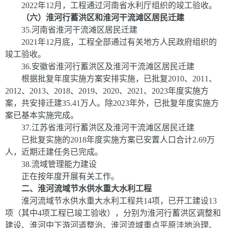
20
22
年
1
2
月，工程通过河南省水利厅组织的竣工验收。
（六）淮河行蓄洪区和淮河干流滩区居民迁建
35
.
河南省淮河干流滩区居民迁建
2021
年
12
月底，工程全部通过有关地方人民政府组织的
竣工验收。
36
.
安徽省淮河行蓄洪区及淮河干流滩区居民迁建
根据批复年度实施方案安排实施，已批复
2010
、
2011
、
2012
、
2013
、
2018
、
2019
、
2020
、
2021
、
2023
年度实施方
案，共安排迁建
35.41
万人。除
2023
年外，已批复年度实施方
案已基本实施完成。
37
.
江苏省淮河行蓄洪区及淮河干流滩区居民迁建
已批复实施的
2018
年度实施方案已安置人口合计
2.69
万
人，近期迁建任务已完成。
38
.
流域管理能力建设
正在按年度开展有关工作。
二、淮河流域节水供水重大水利工程
淮河流域节水供水重大水利工程共
1
4
项，已开工建设
1
3
项（其中
4
项工程已竣工验收），分别为淮河行蓄洪区调整和
建设、淮河中下游河道整治、淮河流域重点平原洼地治理、