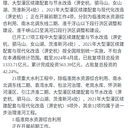
理、大型灌区续建配套与节水改造（淠史杭、驷马山、女山
湖、茨淮新河
4
处）、
2021
年大型灌区续建配套与现代化改造
（淠史杭）；
正在开展前期工作
4
项
，分别为临淮岗水资源综
合利用、南水北调东线二期、淮干浮山以下段行洪区调整和
建设、淮干峡山口至涡河口段行洪区调整和建设。
已开工
17
项工程中
大型灌区续建配套与节水改造（淠史
杭、驷马山、女山湖、茨淮新河
4
处）、
2021
年大型灌区续建
配套与现代化改造（淠史杭）
按全国规划统一实施
，
不包含
在本通报统计范围。截至
2024
年
4
月底，
已
批复
项目总投资
1333.71
亿元，累计完成投资
563.39
亿元，占批复总投资的
42.24%
。
21
项重大水利工程中，除临淮岗水资源综合利用、南水
北调东线二期、袁湾水库、包浍河治理、老岚水库、怀洪新
河灌区、引江济淮二期、大型灌区续建配套与节水改造（淠
史杭、驷马山、女山湖、茨淮新河
4
处）、
2021
年大型灌区续
建配套与现代化改造（淠史杭）
9
项外，其余
12
项均属于进一
步治理淮河工程。
1.
临淮岗水资源综合利用
正在开展前期工作。