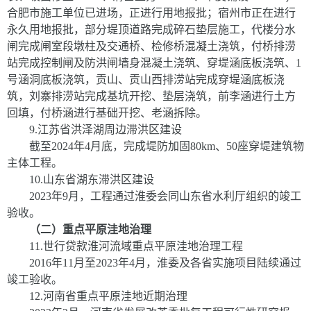
合肥市施工单位已进场，正进行用地报批；宿州市正在进行
永久用地报批，部分堤顶道路完成碎石垫层施工，代楼分水
闸完成闸室段墩柱及交通桥、检修桥混凝土浇筑，付桥排涝
站完成控制闸及防洪闸墙身混凝土浇筑、穿堤涵底板浇筑、
1
号涵洞底板浇筑，贡山、贡山西排涝站完成穿堤涵底板浇
筑，刘寨排涝站完成基坑开挖、垫层浇筑，前李涵进行土方
回填，付桥涵进行基础开挖、老涵拆除。
9.
江苏省洪泽湖周边滞洪区建设
截至
2024
年
4
月底，完成堤防加固
80km
、
50
座穿堤建筑物
主体工程。
10
.
山东省湖东滞洪区建设
2023
年
9
月，工程通过淮委会同山东省水利厅组织的竣工
验收。
（二）重点平原洼地治理
11
.
世行贷款淮河流域重点平原洼地治理工程
2016
年
11
月至
2023
年
4
月，淮委及各省实施项目陆续通过
竣工验收。
12
.
河南省重点平原洼地近期治理