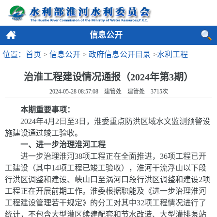
信息公开
位置：首页
>
信息公开
>
政府信息公开目录
>
水利工程
治淮工程建设情况通报（2024年第3期）
2024-05-28 08:57:08 建管处 建管处
3715
次
本期重要事项：
2024
年
4
月
2
日至
3
日，淮委重点防洪区域水文监测预警设
施建设通过竣工验收。
一、进一步治理淮河工程
进一步治理淮河
38
项工程正在全面推进
，
36
项工程已开
工建设
（其中
14
项工程已竣工验收），淮河干流浮山以下段
行洪区调整和建设、峡山口至涡河口段行洪区调整和建设
2
项
工程正在开展前期工作。
淮委根据职能及《进一步治理淮河
工程建设管理若干规定》的分工对其中
32
项工程情况进行了
统计
，
不包含大型灌区续建配套和节水改造、大型灌排泵站