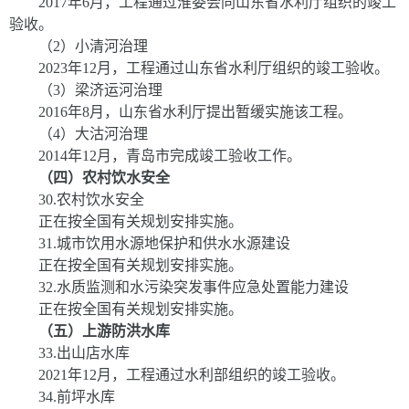
2017
年
6
月，工程通过淮委会同山东省水利厅组织的竣工
验收。
（
2
）小清河治理
2023
年
12
月，工程通过山东省水利厅组织的竣工验收。
（
3
）梁济运河治理
2016
年
8
月，山东省水利厅提出暂缓实施该工程。
（
4
）大沽河治理
2014
年
12
月，青岛市完成竣工验收工作。
（四）农村饮水安全
30
.
农村饮水安全
正在按全国有关规划安排实施。
31
.
城市饮用水源地保护和供水水源建设
正在按全国有关规划安排实施。
32
.
水质监测和水污染突发事件应急处置能力建设
正在按全国有关规划安排实施。
（五）上游防洪水库
33
.
出山店水库
20
21
年
1
2
月，工程通过水利部组织的竣工验收。
34
.
前坪水库