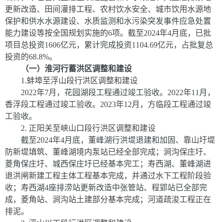
更新改造、田间灌排工程、农村饮水安全、城市饮用水源地
保护和供水水源建设、水质监测和水污染突发事件应急处置
能力建设等按全国规划实施的
6
项。截至
202
4
年
4
月
底，已批
项目总投资
1606
亿元，累计完成投资
1104.69
亿元，占批复总
投资的
6
8.8
%
。
（一）淮河行蓄洪区调整和建设
1
.
蚌埠至浮山段行洪区调整和建设
2022
年
7
月，花园湖段工程通过竣工验收。
2022
年
11
月，
香浮段工程通过竣工验收。
2023
年
12
月，方临段工程通过竣
工验收。
2.
正阳关至峡山口段行洪区调整和建设
截至
2024
年
4
月底，董峰湖行洪堤退建和加固、靠山圩堤
防新堤填筑、董峰湖境内泵站已经全部完成；涧沟保庄圩、
菱角保庄圩、城西保庄圩已经基本完工；寿西湖、董峰湖进
退洪闸新建工程主体工程基本完成，并通过水下工程阶段验
收；寿西湖
4
座排涝站更新改造中张管站、程郢站已全部完
成，菱角站、涧沟站土建部分基本完成；河道疏浚工程正在
排泥。