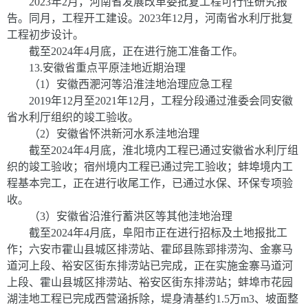
2023
年
2
月，河南省发展改革委批复工程可行性研究报
告。同月，工程开工建设
。
2023
年
12
月，河南省水利厅批复
工程初步设计。
截至
2024
年
4
月底，正在进行施工准备工作。
13
.
安徽省重点平原洼地近期治理
（
1
）安徽西淝河等沿淮洼地治理应急工程
2019
年
12
月至
20
21
年
12
月，工程分段通过淮委会同安徽
省水利厅组织的竣工验收。
（
2
）安徽省怀洪新河水系洼地治理
截至
2024
年
4
月底，淮北境内工程已通过安徽省水利厅组
织的竣工验收；宿州境内工程已通过完工验收；蚌埠境内工
程基本完工，正在进行收尾工作，已通过水保、环保专项验
收。
（
3
）安徽省沿淮行蓄洪区等其他洼地治理
截至
2024
年
4
月底，阜阳市正在进行招标及土地报批工
作；六安市霍山县城区排涝站、霍邱县陈郢排涝沟、金寨马
道河上段、裕安区街东排涝站已完成，正在实施金寨马道河
上段、霍山县城区排涝站、裕安区街东排涝站；蚌埠市花园
湖洼地工程已完成西营涵拆除，堤身清基约
1.5
万
m
3
、坡面整