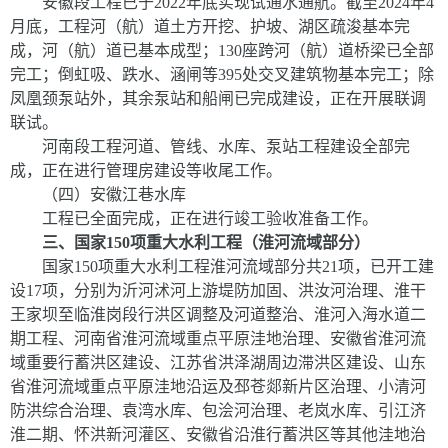
安徽段工程
已于
2022
年底实现试通水通航。截至
2024
年
4
月底，工程河（航）道土方开挖、护坡、湖区疏浚基本完
成，河（航）道已基本成型；
130
座跨河（航）道桥梁已全部
完工；倒虹吸、跌水、涵闸等
395
处交叉建筑物基本完工；除
凤凰颈泵站外，其余泵站和船闸已完成建设，正在开展联调
联试。
河南段工程
河道、管线、水库、泵站工程建设全部完
成，正在进行管理房建设等收尾工作。
（四）安徽江巷水库
工程已全面完成，正在进行竣工验收准备工作。
三、国家
150
项重大水利工程（淮河流域部分）
国家
150
项重大水利工程淮河流域部分共
21
项，已开工建
设
17
项，分别为沂河沭河上游堤防加固、洪汝河治理、淮干
王家坝至临淮岗段行洪区调整及河道整治、淮河入海水道二
期工程、河南省淮河流域重点平原洼地治理、安徽省淮河流
域重要行蓄洪区建设、江苏省洪泽湖周边滞洪区建设、山东
省淮河流域重点平原洼地沿运及邳苍郯新片区治理、小清河
防洪综合治理、袁湾水库、包浍河治理、老岚水库、引江济
淮二期、怀洪新河灌区、安徽省沿淮行蓄洪区等其他洼地治