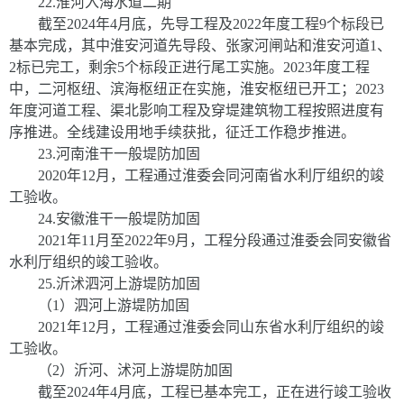
22
.
淮河入海水道二期
截至
2024
年
4
月底，先导工程及
2022
年度工程
9
个标段已
基本完成，其中淮安河道先导段、张家河闸站和淮安河道
1
、
2
标已完工，剩余
5
个标段正进行尾工实施。
2023
年度工程
中，二河枢纽、滨海枢纽正在实施，淮安枢纽已开工；
2023
年度河道工程、渠北影响工程及穿堤建筑物工程按照进度有
序推进。全线建设用地手续获批，征迁工作稳步推进。
23
.
河南淮干一般堤防加固
2020
年
12
月，工程通过淮委会同河南省水利厅组织的竣
工验收。
24
.
安徽淮干一般堤防加固
2021
年
11
月至
2022
年
9
月，工程分段通过淮委会同安徽省
水利厅组织的竣工验收。
25
.
沂沭泗河上游堤防加固
（
1
）泗河上游堤防加固
202
1
年
12
月，工程通过淮委会同山东省水利厅组织的竣
工验收。
（
2
）沂河、沭河上游堤防加固
截至
2024
年
4
月底，工程已基本完工，正在进行竣工验收