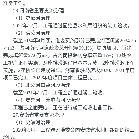
准备工作。
26
.
河南省重要支流治理
（
1
）史灌河治理
202
2
年
1
2
月，工程通过固始县水利局组织的竣工验收。
（
2
）洪汝河治理
截至
2024
年
4
月底，淮委实施部分已完成河道疏浚
2034.75
万
m
3，占河南段河道疏浚总开挖量
99.1%
；堤防加固、新建
完成填筑量
57.6
万
m
3，占河南段堤防总填筑量
45%
；
12
处险
工护岸正在实施；
34
座排涝涵站已基本完成，
2
座排涝涵正在
实施；
2
座桥梁已建成通车。河南省驻马店段
2020
、
2021
年度
项目已完工，
2022
年度项目主体工程已完工。
（
3
）北汝河重要河段治理
截至
2021
年
1
2
月，工程全部通过竣工验收。
（
4
）贾鲁河干流重点河段治理
工程已全面完成，正在进行竣工验收准备工作。
27
.
安徽省重要支流治理
（
1
）史灌河治理
2020
年
1
月，工程通过淮委会同安徽省水利厅组织的竣工
验收。