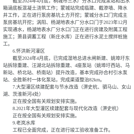
截至
2024
年
4
月底，桐城市三水厂分水口完成泵站和出水
箱涵底板混凝土浇筑工作；蒙城站完成临建、截渗墙、降水
井工作，正在进行泵房基坑土方开挖；蒙城分水口门完成主
泵房基坑开挖；涡阳、杨湖地表水厂分水口门于
2023
年
12
月
实现通水，杨湖地表水厂分水口门正在进行房建及附属工程
施工；萧县调蓄工程（新庄水库）正在进行水泥土搅拌桩施
工。
6.
怀洪新河灌区
截至
2024
年
4
月底，已完成湿地总进水闸新建、姚埠圩东
站拆除重建、汪湖北站拆除重建、
4
座泵站（姚埠圩西站、马
新站、桥北站、桥南站）提升改造，基本完成孙合村引水泵
站、全胜新村一体化泵站，完成渠道整治
82km
。
7.
大型灌区续建配套与节水改造（淠史杭、驷马山、女山
湖、茨淮新河
4
处）
正在按全国有关规划安排实施。
8.
2021
年大型灌区续建配套与现代化改造（淠史杭）
正在按全国有关规划安排实施。
9.
老岚水库
工程已全面完成，正在进行竣工验收准备工作。