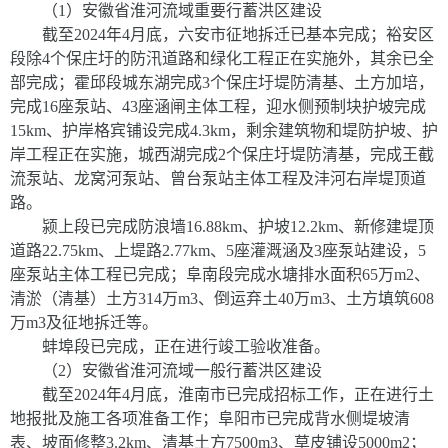
（
1
）安徽省淮河流域重要行蓄洪区建设
截至
2024
年
4
月底，六安市征地拆迁已基本完成；裕安区
段除
4
个保庄圩的防汛道路和绿化工程正在实施外，其余已全
部完成；霍邱段城东湖完成
3
个保庄圩堤防清基、土方加培，
完成
16
座泵站、
43
座涵闸主体工程，迎水侧预制块护坡完成
15km
、护岸格宾铺设完成
4.3km
，剩余建筑物和堤防护坡、护
岸工程正在实施，城西湖完成
2
个保庄圩堤防清基，完成王截
流泵站、龙窝河泵站、曾台泵站主体工程及沣河右岸堤顶道
路。
颍上段已完成防浪墙
16.88km
、护坡
12.2km
、新修建堤顶
道路
22.75km
、上堤路
2.77km
、
5
座灌溉涵及
3
座泵站建设，
5
座泵站主体工程已完成；阜南段完成水塘排水面积
65
万
m
2
、
清淤（清基）土方
314
万
m
3
、倒运弃土
40
万
m
3
、土方填筑
608
万
m
3
及征地拆迁等。
蚌埠段已完成，正在进行竣工验收准备。
（
2
）安徽省淮河流域一般行蓄洪区建设
截至
2024
年
4
月底，淮南市已完成招标工作，正在进行土
地报批及施工各项准备工作；阜阳市已完成背水侧堤坡清
表、坡面修整
3.2km
、清基土方
7500m
3
、草皮铺设
5000m
2
；