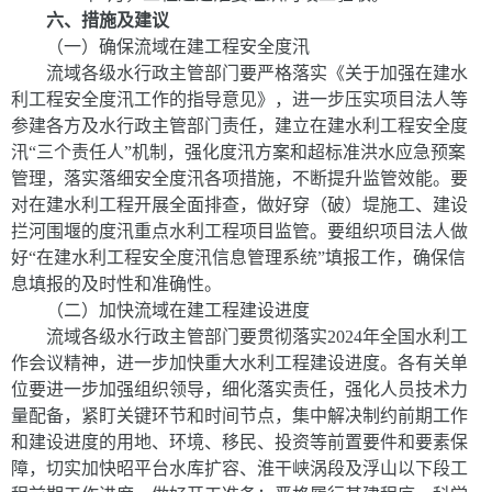
六、措施及建议
（一）确保流域在建工程安全度汛
流域各级水行政主管部门要严格落实《关于加强在建水
利工程安全度汛工作的指导意见》，进一步压实项目法人等
参建各方及水行政主管部门责任，建立在建水利工程安全度
汛“三个责任人”机制，强化度汛方案和超标准洪水应急预案
管理，落实落细安全度汛各项措施，不断提升监管效能。要
对在建水利工程开展全面排查，做好穿（破）堤施工、建设
拦河围堰的度汛重点水利工程项目监管。要组织项目法人做
好“在建水利工程安全度汛信息管理系统”填报工作，确保信
息填报的及时性和准确性。
（二）加快流域在建工程建设进度
流域各级水行政主管部门要贯彻落实
2024
年全国水利工
作会议精神，进一步加快重大水利工程建设进度。各有关单
位要进一步加强组织领导，细化落实责任，强化人员技术力
量配备，紧盯关键环节和时间节点，集中解决制约前期工作
和建设进度的用地、环境、移民、投资等前置要件和要素保
障，切实加快昭平台水库扩容、淮干峡涡段及浮山以下段工