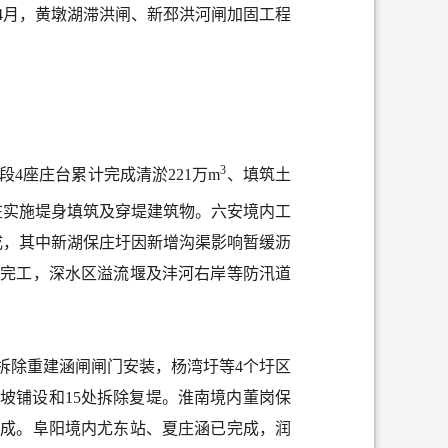
5年4月，黄墩湖滞洪闸、新邳洪河闸加固工程
3
段4座庄台累计完成清淤221万
m
、填筑土
在实施堤身填筑及穿堤建筑物。六安境内工
成，其中新湖保庄圩因新增沟渠影响暂缓沥
本完工，深水区溢流堰及沣河右岸等防汛道
座拆除重建涵闸闸门安装，杨湾圩等4个圩区
、护坡铺设和15处拆除复堤。淮南境内董岗保
完成。阜阳境内尤东站、夏庄涵已完成，润