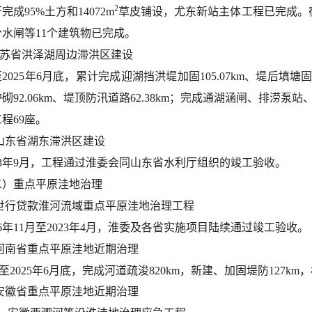
2
完成95%土方和14072m
草皮铺设，尤东新站主体工程已完成。宿州
水闸等11个建筑物已完成。
.江苏省洪泽湖周边滞洪区建设
2025年6月底，
累计完成迎湖挡洪堤加固105.07km、堤后填塘固基
砌92.06km、堤顶防汛道路62.38km；完成通湖涵闸、排涝
程69座。
.山东省湖东滞洪区建设
023年9月，工程通过淮委会同山东省水利厅组织的竣工验收。
二）重点平原洼地治理
1.世行贷款淮河流域重点平原洼地治理工程
16年11月至2023年4月，淮委及各省实施项目陆续通过竣工验收。
.河南省重点平原洼地近期治理
至2025年6月底，
完成河道疏浚820km，新建、加固堤防127km，
.安徽省重点平原洼地近期治理