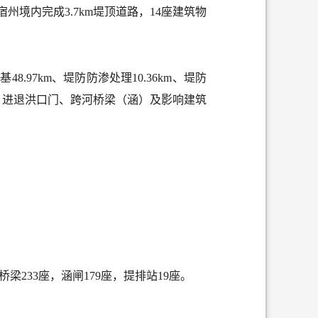
境内完成3.7km堤顶道路，14座建筑物
48.97km、堤防防渗处理10.36km、堤防
泵站、进退洪口门、跨河桥梁（涵）及影响建筑
桥梁233座，涵闸179座，提排站19座。