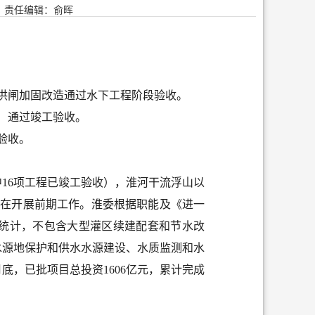
责任编辑：俞晖
进洪闸加固改造通过水下工程阶段验收。
内）通过竣工验收。
项验收。
中16项工程已竣工验收），淮河干流浮山以
正在开展前期工作。淮委根据职能及《进一
了统计，不包含大型灌区续建配套和节水改
水源地保护和供水水源建设、水质监测和水
月底，
已批项目总投资1606亿元，累计完成