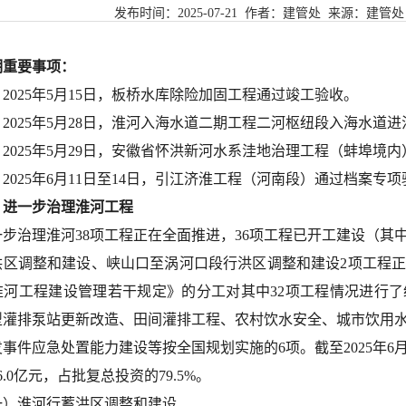
发布时间：
2025-07-21
作者：建管处 来源：
建管处
期重要事项：
2025年5月15日，板桥水库除险加固工程通过竣工验收。
、2025年5月28日，淮河入海水道二期工程二河枢纽段入海水道
、2025年5月29日，安徽省怀洪新河水系洼地治理工程（蚌埠境
2025年6月11日至14日，引江济淮工程（河南段）通过档案专
、进一步治理淮河工程
一步治理淮河38项工程正在全面推进，36项工程已开工建设（其
洪区调整和建设、峡山口至涡河口段行洪区调整和建设2项工程
淮河工程建设管理若干规定》的分工对其中32项工程情况进行
型灌排泵站更新改造、田间灌排工程、农村饮水安全、城市饮用
发事件应急处置能力建设等按全国规划实施的6项。
截至2025年6
6.0
亿元，占批复总投资的7
9.5
%。
一）淮河行蓄洪区调整和建设