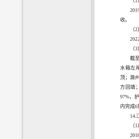
（
20
收。
（
20
（
截
水箱左岸
顶；滁
方回填
97%，
内
完成
6
14
（
20