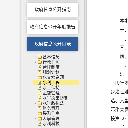
政府信息公开指南
本
政府信息公开年度报告
一、
二
政府信息公开目录
三
四、
基本信息
行政许可
一
管理制度
规划计划
进
水文水资源
水利工程
下段行
水土保持
步治理
监督管理
水旱灾害防御
造、大
水行政执法
财务管理
污染突
采购信息
投资12
7
人事管理
水利科技
（