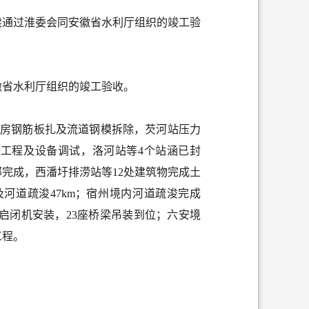
续通过淮委会同安徽省水利厅组织的竣工验
徽省水利厅组织的竣工验收。
泵房钢筋板扎及流道钢模拆除，芡河站压力
体工程及设备调试，洛河站等
4个站
涵已封
部完成，西潘圩排涝站等
12处建筑物
完成土
河道疏浚47km；宿州
境内
河道疏浚完成
及启闭机安装，23座桥梁吊装到位；六安
境
工程。