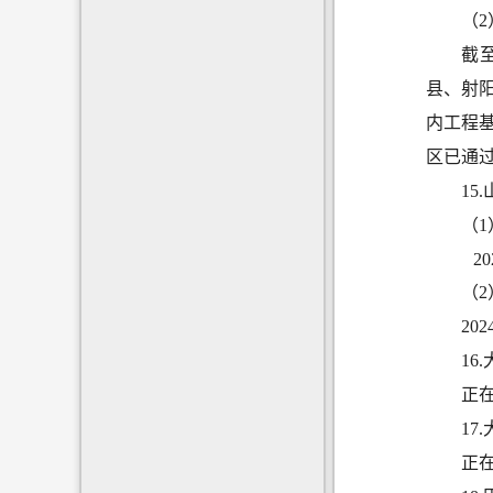
（
截至
县、射
内工程
区已通
15
（
2
（
20
16
正
17
正