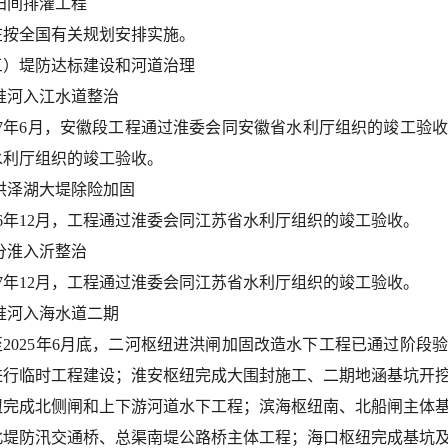
.田间排灌工程
在按全国有关规划安排实施。
三）堤防达标建设和河道治理
.淮河入江水道整治
17年6月，安徽段工程通过淮委会同安徽省水利厅组织的竣工验收
水利厅组织的竣工验收。
.洪泽湖大堤除险加固
16年12月，工程通过淮委会同江苏省水利厅组织的竣工验收。
.分淮入沂整治
17年12月，工程通过淮委会同江苏省水利厅组织的竣工验收。
.淮河入海水道二期
至2025年6月底，二河枢纽进洪闸加固改造水下工程已通过阶段
进行临时工程建设；淮安枢纽完成大围封施工、二期地涵基坑开
纽完成北侧闸和上下游河道水下工程；滨海枢纽南、北船闸主体
北堤防汛交通桥、总渠南堤公路桥主体工程；海口枢纽完成基坑