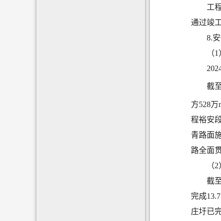
工程
通过竣
8.
（
20
截
方
528
万
程裕安
青路面
路全面
（
截至
完成13
庄圩已