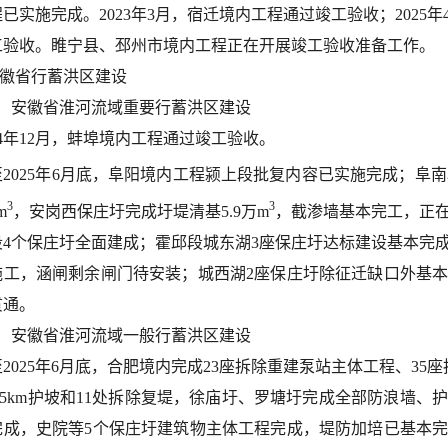
已实施完成。2023年3月，宿迁境内工程通过竣工验收；202
工验收。睢宁县、邳州市境内工程正在开展竣工验收准备工作。
安徽省行蓄洪区建设
1）安徽省淮河流域重要行蓄洪区建设
24年12月，蚌埠境内工程通过竣工验收。
至2025年6月底，阜阳境内工程颍上段批复内容已实施完成；阜南
3
3
m
，安岗西保庄圩完成圩堤清基5.9万
m
，截渗墙基本完工，正
段4个保庄圩全面建成；霍邱段城东湖3座保庄圩达标建设基本完
施工，涵闸剩余闸门待安装；城西湖2座保庄圩除征迁缺口外基
贯通。
2）安徽省淮河流域一般行蓄洪区建设
2025年6月底，
合肥境内完成23座拆除重建泵站主体工程、35
.75km护坡和11处拆除复堤，徐庙圩、罗塘圩完成全部防浪墙
完成，史院等5个保庄圩建筑物主体工程完成，堤防加培已基本