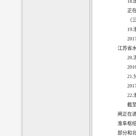
18
正
（
19
20
江苏省
20
20
21
20
22
截
闸正在
淮阜枢
部分和