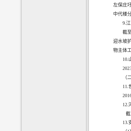
左保庄圩
中代楼分
9
截至
迎水坡护
物主体工
10
2
（
1
20
12
截
13