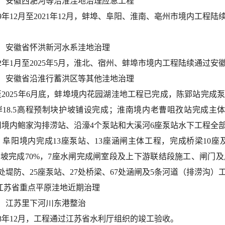
1）安徽西淝河等沿淮洼地治理应急工程
19年12月至2021年12月，蚌埠、阜阳、淮南、亳州市
境内工程
陆
2）安徽省怀洪新河水系洼地治理
22年1月
至
2025年5月，淮北、宿州、蚌埠市境内工程
陆续
通过安
3）安徽省沿淮行蓄洪区等其他洼地治理
至2025年6月底，蚌埠境内花园湖洼地工程已完成，陈郢站完成
18.5高程预制块护坡铺设完成；淮南
境内
老曹咀孜站完成主
州
境内
鲍家沟排涝站、沿濠
4
个泵站和大溪河
6
座泵站水下工程全
；阜阳
境内
完成13座泵站、13座涵闸主体工程，完成桥梁10座及
护坡完成70%，7座水闸完成闸室段及上下游联结段施工、闸门
处
堤防、25座泵站、
27处桥梁、67处涵闸
及5条河道（排涝沟）
.江苏省重点平原洼地近期治理
1）江苏里下河川东港整治
18年12月，工程通过江苏省水利厅组织的竣工验收。