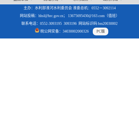
主办：水利部淮河水利委员会 淮委总机：0552－3092114
网站投稿：hhsl@hrc.gov.cn； 13675695430@163.com（值班）
联系电话：0552-3093195 3093196 网站标识码:bm20030002
皖公网安备：34030002000326
PC版