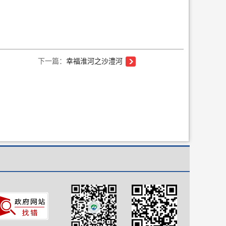
下一篇：
幸福淮河之沙澧河