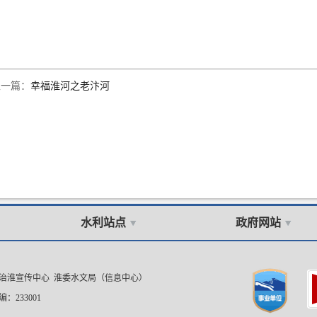
上一篇：
幸福淮河之老汴河
水利站点
政府网站
委治淮宣传中心 淮委水文局（信息中心）
：233001