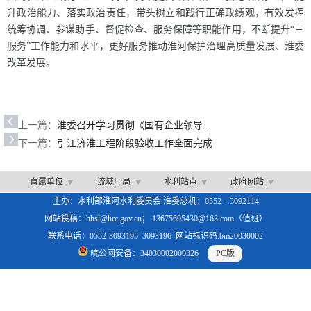
升政治能力、落实政治责任，带头树立和践行正确政绩观，有效发挥
统筹协调、参谋助手、督促检查、服务保障等职能作用，不断提升“三
服务”工作能力和水平，更好服务推动淮河保护治理高质量发展、淮委
改革发展。
上一篇：
淮委召开学习贯彻《国有企业领导...
下一篇：
引江济淮工程阶段验收工作全面完成
直属单位
流域厅局
水利站点
政府网站
主办：水利部淮河水利委员会 淮委总机：0552－3092114
网站投稿：hhsl@hrc.gov.cn； 13675695430@163.com（值班）
联系电话：0552-3093195 3093196 网站标识码:bm20030002
皖公网安备：34030002000326
PC版