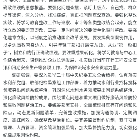
习”要求，全面系统学、围绕主业学、结合案例学，筑牢树立和践行正
确政绩观的思想根基。要强化问题查摆，紧盯上级点、自己找、群众
提等渠道，深入分析、找准症结，真正把问题查深查透。要强化整改
实效，将学习教育整改工作与巡察、审计等各类整改结合起来，能立
行立改的要即查即改，需要一定时间解决的要清单化限时整改。要强
化建章立制，以制度之治推动国企改革发展。要发挥典型案例作用，
以身边事教育身边人，引导年轻干部扣好廉洁从政、从业“第一粒扣
子”，树立和践行正确政绩观。要注重成果转化，将学习教育与中心工
作结合起来，谋划推动企业长远发展，扎实做好当前在建工程安全度
汛和汛期安全生产等各项工作，为保障流域水安全贡献力量。
调研强调，要深入贯彻二十届中央纪委五次全会精神，认真落实
水利部党组、驻部纪检监察组工作部署，着力推动水利行业招标投标
领域突出问题系统整治，巩固深化水利水务领域突出问题系统整治、
深化廉政风险防控成果，围绕重点问题和重大项目做好廉洁风险防控
和腐败问题整治工作。要统筹部署安排，全面梳理排查存在问题和风
险点，动态更新问题清单，完善整改措施，加强沟通协调、定期调
度、跟踪问效，确保整改整治到位。要完善监督制约机制，紧盯项目
管理、人员管理、资金管理加强监管，加大监督执纪力度，切实强化
纪律规矩刚性约束。