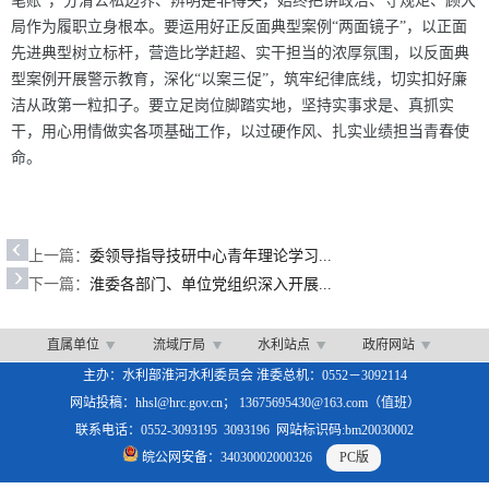
笔账”，分清公私边界、辨明是非得失，始终把讲政治、守规矩、顾大
局作为履职立身根本。要运用好正反面典型案例“两面镜子”，以正面
先进典型树立标杆，营造比学赶超、实干担当的浓厚氛围，以反面典
型案例开展警示教育，深化“以案三促”，筑牢纪律底线，切实扣好廉
洁从政第一粒扣子。要立足岗位脚踏实地，坚持实事求是、真抓实
干，用心用情做实各项基础工作，以过硬作风、扎实业绩担当青春使
命。
上一篇：
委领导指导技研中心青年理论学习...
下一篇：
淮委各部门、单位党组织深入开展...
直属单位
流域厅局
水利站点
政府网站
主办：水利部淮河水利委员会 淮委总机：0552－3092114
网站投稿：hhsl@hrc.gov.cn； 13675695430@163.com（值班）
联系电话：0552-3093195 3093196 网站标识码:bm20030002
皖公网安备：34030002000326
PC版