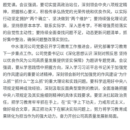
题党课。会议强调，要切实提高政治站位，深刻领会中央八项规定精
神，把握核心要义，积极传承弘扬党的光荣传统和优良作风，以实际
行动坚定拥护“两个确立”、坚决做到“两个维护”；要持续强化理论武
装，坚持原原本本学、联系实际学、深入思考学，不断增强贯彻落实
的自觉性主动性；要持续全面查找问题不足，动态更新问题清单，抓
好集中整治，确保问题整改落实到位。
中水淮河公司党委召开学习教育工作推进会，研究部署学习教育
下一步重点工作。公司党委书记以《深化思想认识 深刻对照反思 坚持
以优良作风为公司高质量发展提供坚实保障》为题讲专题党课。会议
强调，要从学思践悟中把握方向，深入学习习近平总书记关于加强党
的作风建设的重要论述精神，深刻领会新时代加强党的作风建设“为什
么抓”“抓什么”“怎么抓”的重大理论和实践问题。要科学运用好中央八
项规定精神成效经验，深刻汲取反面典型案例的教训，全面准确把握
中央八项规定及其实施细则精神的具体实践要求。要坚决扛起政治责
任，把学习教育牢牢抓在手上，在“实”字上下功夫，力戒形式主义，
做好结合文章，真正把功夫下在解决实际问题上，努力将学习教育成
果转化为担当作为的强大动力，奋力开创公司高质量发展新局面。