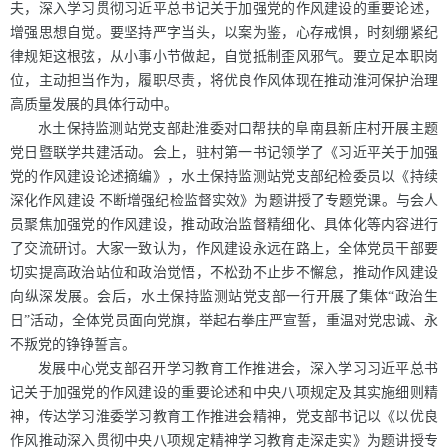
夫，深入学习贯彻习近平总书记关于加强党的作风建设的重要论述，
增强思想自觉。要坚持严字当头，以案为鉴，心存戒惧，时刻绷紧纪
律规矩这根弦，从小事小节做起，自觉抵制歪风邪气。要立足本职岗
位，主动担当作为，履职尽责，将优良作风体现在推动淮河保护治理
高质量发展的具体行动中。
水土保持监测站党支部赴淮委对口帮扶的阜南县新庄村开展主题
党日暨联学共建活动。会上，驻村第一书记领学了《习近平关于加强
党的作风建设论述摘编》，水土保持监测站党支部纪检委员以《持续
深化作风建设 不断增强纪检监督实效》为题讲授了专题党课。与会人
员聚焦加强党的作风建设，推动政治监督精细化、具体化等内容进行
了交流研讨。大家一致认为，作风建设永远在路上，全体党员干部要
切实提高政治站位和政治觉悟，不松劲不止步不懈怠，推动作风建设
向纵深发展。会后，水土保持监测站党支部一行开展了集体“政治生
日”活动，全体党员面向党旗，举起右拳庄严宣誓，重温对党忠诚、永
不叛党的铮铮誓言。
发展中心党支部召开学习教育工作推进会，深入学习习近平总书
记关于加强党的作风建设的重要论述和中央八项规定及其实施细则精
神，传达学习淮委学习教育工作推进会精神，党支部书记以《以优良
作风推动深入贯彻中央八项规定精神学习教育走深走实》为题讲授专