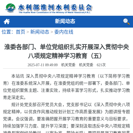
新闻动态
位置：首页
>
新闻动态
>
委内在线
淮委各部门、单位党组织扎实开展深入贯彻中央
八项规定精神学习教育（五）
2025-07-11 09:49:09 机关党委 机关党委
621
次
本站讯 深入贯彻中央八项规定精神学习教育（以下简称学习教
育）在淮委系统深入开展，在淮委党组的统一部署下，委各部门、单
位党组织聚焦主题、注重实效，持续丰富学习形式，扎实推动学习教
育走深走实。
规计处党支部召开党员大会，党支部书记以《深入贯彻中央八项
规定精神，以优良作风推动规划计划工作高质量发展》为题讲授专题
党课。会议强调，要准确把握开展学习教育的重要意义与目标要求，
持续加强学习力度、提升学习深度；要深刻汲取违反中央八项规定精