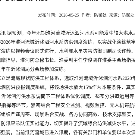
发布时间：
2026-05-25
作者：防御处 来源：
防御处
站讯 据预测，今年汛期淮河流域沂沭泗河水系可能发生较大洪水。
展2026年淮河流域沂沭泗河水系防洪调度演练，以实战化演练筑
次演练以视频会议形式进行，水利部水旱灾害防御司副司长许静
观摩指导，淮河防总秘书长、淮委副主任李俊凯在淮委主会场指
玉年在沂沭泗局分会场参加演练。
立足流域现状防洪工程体系，选取淮河流域沂沭泗河水系2020年
沭泗防洪预报调度系统，将该场洪水放大15%作为本底条件，真
、沂沭泗河洪水东调南下工程体系优化调度、邳苍分洪道运用等
策指挥等环节，紧密结合工程安全监测、视频监控、无人机巡航
练组织严谨周密、场景贴合实战、各方协同高效、技术支撑坚实，
了防汛应急队伍实战能力，切实提升了流域综合防洪减灾水平，
练强调，当前淮河流域已进入汛期，各有关部门和单位要以本次