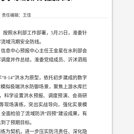
责任编辑：王佳
按照水利部工作部署，5月25日，淮委针
牢流域汛期安全防线。
、信息中心预报中心主任王金星在水利部会
挥调度并作总结，淮委党组成员、沂沭泗局
“8·14”洪水为原型，依托初步建成的数字
实模拟极端洪水防御场景，聚焦上游水库拦
，科学设置洪水预报、调度预演、会商研
等现场演练，突出实战导向，强化实景模
全面检验了流域防洪“四预”建设成果，有
达到了预期目标。
演练为契机，进一步压实防汛责任、深化隐