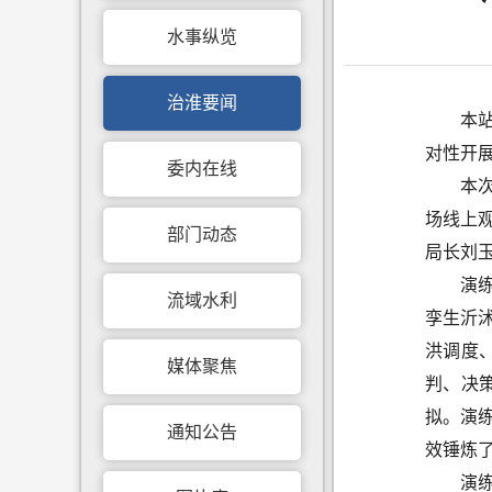
水事纵览
治淮要闻
本
对性开
委内在线
本
场线上
部门动态
局长刘
演练
流域水利
孪生沂
洪调度
媒体聚焦
判、决
拟。演
通知公告
效锤炼
演