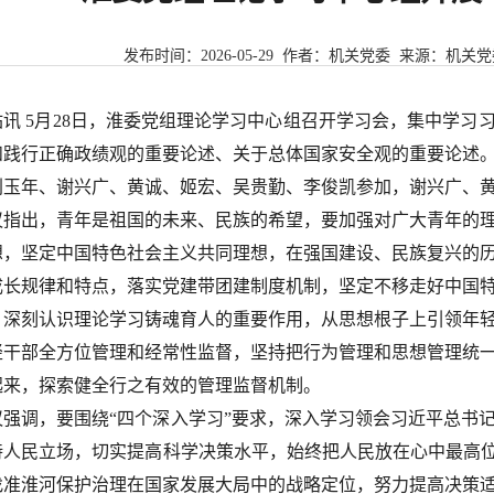
发布时间：
2026-05-29
作者：机关党委 来源：
机关党
站讯 5月28日，淮委党组理论学习中心组召开学习会，集中学习
和践行正确政绩观的重要论述、关于总体国家安全观的重要论述
刘玉年、谢兴广、黄诚、姬宏、吴贵勤、李俊凯参加，谢兴广、
议指出，青年是祖国的未来、民族的希望，要加强对广大青年的
想，坚定中国特色社会主义共同理想，在强国建设、民族复兴的
成长规律和特点，落实党建带团建制度机制，坚定不移走好中国
，深刻认识理论学习铸魂育人的重要作用，从思想根子上引领年
轻干部全方位管理和经常性监督，坚持把行为管理和思想管理统
起来，探索健全行之有效的管理监督机制。
议强调，要围绕“四个深入学习”要求，深入学习领会习近平总书
持人民立场，切实提高科学决策水平，始终把人民放在心中最高位
找准淮河保护治理在国家发展大局中的战略定位，努力提高决策