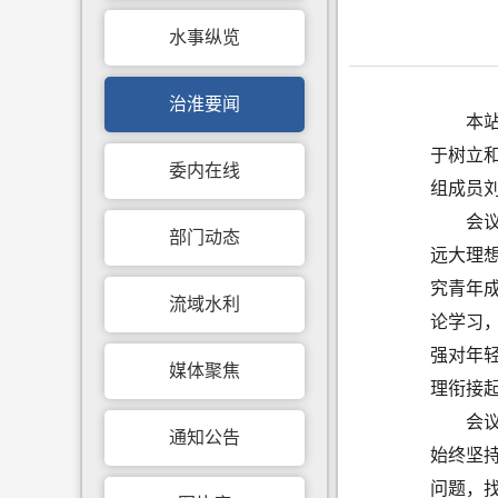
水事纵览
治淮要闻
本
于树立
委内在线
组成员
会
部门动态
远大理
究青年
流域水利
论学习
强对年
媒体聚焦
理衔接
会
通知公告
始终坚
问题，