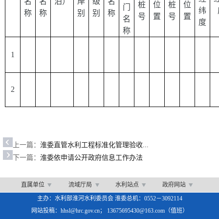
名
名
泊）
岸
级
名
桩
位
桩
位
门
纬
称
称
别
别
称
号
置
号
置
名
度
称
1
2
上一篇：
淮委直管水利工程标准化管理验收...
下一篇：
淮委依申请公开政府信息工作办法
直属单位
流域厅局
水利站点
政府网站
主办：水利部淮河水利委员会 淮委总机：0552－3092114
网站投稿：hhsl@hrc.gov.cn； 13675695430@163.com（值班）