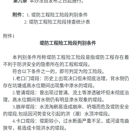
第九条
本办法自发布之日起施行。
附件：
1.
堤防工程险工险段判别条件
2.
堤防工程险工险段排查统计表
附件1
堤防工程险工险段判别条件
本判别条件所称堤防工程险工险段是指堤防工程存在着
不利于防洪安全的隐患所在的工程和堤段。
符合以下条件之一的，即可判定为险工险段。
1.老口门堤段：历史上出现决口但未彻底治理，背水侧仍
存在坑塘或高水位期间出现集中渗水的堤段。
2.管涌堤段：曾出现过管涌、流土等渗透破坏但未彻底治
理，高水位期间背水侧仍有明显渗水现象的堤段。
3.崩岸堤段：水流淘刷易造成崩岸、坍塌而危及堤防安全
的堤段,包括因河势变化引起的洪（潮）水顶冲堤段。
4.卡口堤段：堤距较小，过水断面严重不足，或河道弯曲
狭窄，易造成卡阻洪水的堤段。