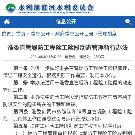
信息公开
位置：首页
>
信息公开
>
政府信息公开目录
>
管理制度
淮委直管堤防工程险工险段动态管理暂行办法
2021-08-09 15:42:09 建管处 建管处
3583
次
第一条
为进一步做好淮委直管堤防工程险工险段管理，
保证工程安全运行，根据实际工作需要，制定本办法。
第二条
本办法适用于淮委直管堤防工程险工险段的动态
管理工作。
第三条
本办法中的险工险段是指堤防工程存在着不利于
防洪安全的隐患所在的工程和堤段。
第四条
淮委
负责
审核确认
和销号
直管堤防工程险工险
段，
其
具体工作由淮委建设与运行管理处
承担
。
第五条
堤防工程险工险段判定工作按下列程序开展
：
（一）堤防工程管理单位根据《堤防工程险工险段判别