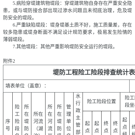
5.病险穿堤建筑物堤段：穿堤建筑物自身存在严重安全隐
患，或与堤防接合部出现过渗水问题且未彻底治理，危及堤
防安全的堤段。
6.严重缺陷堤段：堤身堤基土质不好，施工质量差，存在
较多隐患或堤身断面不满足设计规范要求，极易发生险情的
薄弱堤段。
7.其他堤段：其他严重影响堤防安全运行的堤段。
附件2
堤防工程险工险段排查统计表
填表单位（盖章）：
水
险工
险工险段位置
行
段坐
险
所
所
所
管
政
工
在
所在
在
在
理
主
起
序
险
堤
河流
河
堤
单
起
起
终
终
管
点
号
段
防
（湖
流
防
位
点
点
点
点
部
经