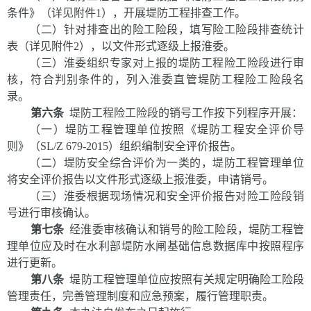
条件》（详见附件1），开展堤防工程排查工作。
（二）针对排查出的险工险段，填写险工险段排查统计
表（详见附件2），以文件形式逐级上报淮委。
（三）淮委组织专家对上报的堤防工程险工险段进行审
核，符合判别条件的，列入淮委直管堤防工程险工险段名
录。
第六条
堤防工程险工险段的销号工作按
下列
程序开展
：
（一）堤防工程管理单位按照《堤防工程安全评价导
则》（SL/Z 679-2015）组织编制安全评价报告。
（二）堤防安全综合评价为一类的，堤防工程管理单位
将安全评价报告以文件形式逐级上报淮委，申请销号。
（三）淮委根据现场情况和安全评价报告对险工险段销
号进行审核确认。
第七条
经淮委审核确认和销号的险工险段，堤防工程管
理单位应及时在水利部堤防水闸基础信息数据库中按照程序
进行更新。
第八条
堤防工程管理单位应
按照有关规定明确
险工险段
管理
责任，完善管理制度和应急预案
，履行
管理职责。