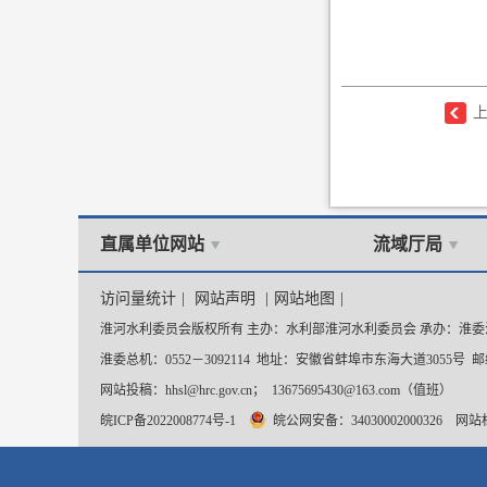
直属单位网站
流域厅局
访问量统计
|
网站声明
|
网站地图
|
淮河水利委员会版权所有 主办：水利部淮河水利委员会 承办：淮
淮委总机：0552－3092114 地址：安徽省蚌埠市东海大道3055号 邮编
网站投稿：hhsl@hrc.gov.cn； 13675695430@163.com（值班）
皖ICP备2022008774号-1
皖公网安备：34030002000326
网站标识