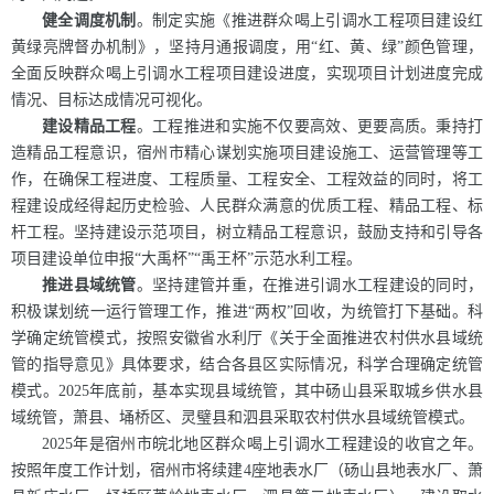
健全调度机制
。制定实施《推进群众喝上引调水工程项目建设红
黄绿亮牌督办机制》，坚持月通报调度，用“红、黄、绿”颜色管理，
全面反映群众喝上引调水工程项目建设进度，实现项目计划进度完成
情况、目标达成情况可视化。
建设精品工程
。工程推进和实施不仅要高效、更要高质。秉持打
造精品工程意识，宿州市精心谋划实施项目建设施工、运营管理等工
作，在确保工程进度、工程质量、工程安全、工程效益的同时，将工
程建设成经得起历史检验、人民群众满意的优质工程、精品工程、标
杆工程。坚持建设示范项目，树立精品工程意识，鼓励支持和引导各
项目建设单位申报“大禹杯”“禹王杯”示范水利工程。
推进县域统管
。坚持建管并重，在推进引调水工程建设的同时，
积极谋划统一运行管理工作，推进“两权”回收，为统管打下基础。科
学确定统管模式，按照安徽省水利厅《关于全面推进农村供水县域统
管的指导意见》具体要求，结合各县区实际情况，科学合理确定统管
模式。2025年底前，基本实现县域统管，其中砀山县采取城乡供水县
域统管，萧县、埇桥区、灵璧县和泗县采取农村供水县域统管模式。
2025年是宿州市皖北地区群众喝上引调水工程建设的收官之年。
按照年度工作计划，
宿州
市将续建4座地表水厂（砀山县地表水厂、萧