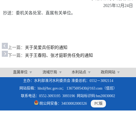
2025
年
12
月
24
日
抄送
：
委机关各处室、直属有关单位。
上一篇：
关于吴爱兵任职的通知
下一篇：
关于王春阳、张才庭职务任免的通知
直属单位
流域厅局
水利站点
政府网站
主办：水利部淮河水利委员会 淮委总机：0552－3092114
网站投稿：hhsl@hrc.gov.cn； 13675695430@163.com（值班）
联系电话：0552-3093195 3093196 网站标识码:bm20030002
皖公网安备：34030002000326
PC版