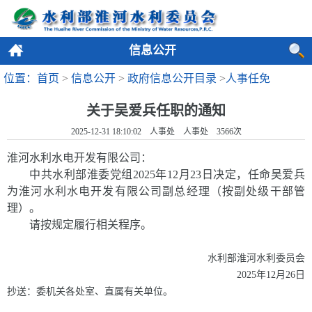
信息公开
位置：首页
>
信息公开
>
政府信息公开目录
>
人事任免
关于吴爱兵任职的通知
2025-12-31 18:10:02 人事处 人事处
3566
次
淮河水利水电开发有限公司
：
中共水利部淮委党组
202
5
年
12
月
23
日决定，任命吴爱兵
为淮河水利水电开发有限公司副总经理（按副处级干部管
理）。
请按规定履行相关程序。
水利部淮河水利委员会
2025
年
12
月
26
日
抄送
：
委机关各处室、直属有关单位。