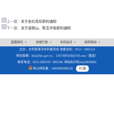
上一篇：
关于史红亮任职的通知
下一篇：
关于梁顾山、陈玉华免职的通知
直属单位
流域厅局
水利站点
政府网站
主办：水利部淮河水利委员会 淮委总机：0552－3092114
网站投稿：hhsl@hrc.gov.cn； 13675695430@163.com（值班）
联系电话：0552-3093195 3093196 网站标识码:bm20030002
皖公网安备：34030002000326
PC版