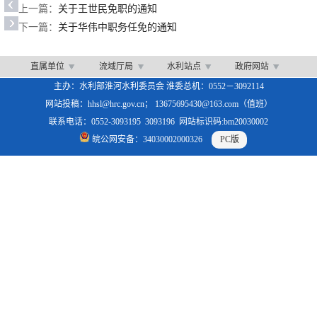
上一篇：
关于王世民免职的通知
下一篇：
关于华伟中职务任免的通知
直属单位
流域厅局
水利站点
政府网站
主办：水利部淮河水利委员会 淮委总机：0552－3092114
网站投稿：hhsl@hrc.gov.cn； 13675695430@163.com（值班）
联系电话：0552-3093195 3093196 网站标识码:bm20030002
皖公网安备：34030002000326
PC版