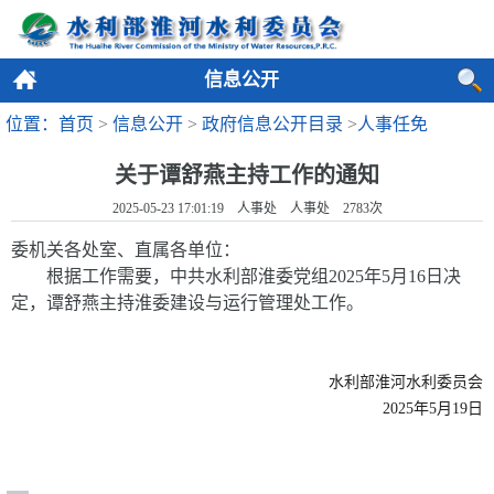
信息公开
位置：首页
>
信息公开
>
政府信息公开目录
>
人事任免
关于谭舒燕主持工作的通知
2025-05-23 17:01:19 人事处 人事处
2783
次
委机关各处室、直属各单位：
根据工作需要，中共水利部淮委党组
2025
年
5
月
16
日决
定，谭舒燕主持淮委建设与运行管理处工作。
水利部淮河水利委员会
2025年
5
月19
日