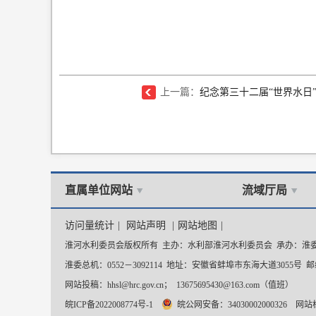
上一篇：
纪念第三十二届“世界水日”第
直属单位网站
流域厅局
访问量统计
|
网站声明
|
网站地图
|
淮河水利委员会版权所有 主办：水利部淮河水利委员会 承办：淮
淮委总机：0552－3092114 地址：安徽省蚌埠市东海大道3055号 邮编
网站投稿：hhsl@hrc.gov.cn； 13675695430@163.com（值班）
皖ICP备2022008774号-1
皖公网安备：34030002000326
网站标识