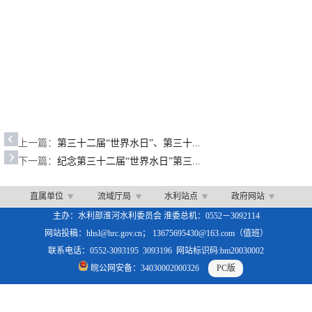
上一篇：
第三十二届“世界水日”、第三十...
下一篇：
纪念第三十二届“世界水日”第三...
直属单位
流域厅局
水利站点
政府网站
主办：水利部淮河水利委员会 淮委总机：0552－3092114
网站投稿：hhsl@hrc.gov.cn； 13675695430@163.com（值班）
联系电话：0552-3093195 3093196 网站标识码:bm20030002
皖公网安备：34030002000326
PC版