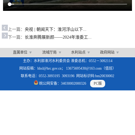
上一篇：
央视 | 朝闻天下：淮河浮山以下...
下一篇：
长淮奔腾展新颜——2024年淮委工...
直属单位
流域厅局
水利站点
政府网站
主办：水利部淮河水利委员会 淮委总机：0552－3092114
网站投稿：hhsl@hrc.gov.cn； 13675695430@163.com（值班）
联系电话：0552-3093195 3093196 网站标识码:bm20030002
皖公网安备：34030002000326
PC版