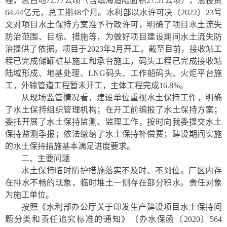
程，总占地
72.77
公顷（含填海造陆面积
27.51
公顷），总投资
64.44
亿元，总工期
48
个月。水利部以水许可决〔
2022
〕
23
号
文对项目水土保持方案准予行政许可，明确了项目水土流失
防治范围、目标、措施等，为做好项目建设期间水土流失防
治提供了依据。项目于
2023
年
2
月开工。截至目前，接收站工
程已完成储罐桩基施工和承台施工，码头工程已完成接收站
陆域形成、地基处理、
LNG
码头、工作船码头、火炬平台施
工，外输管道工程暂未开工，主体工程完成
16.8%
。
从现场监管情况看，建设单位重视水土保持工作，明确
了水土保持组织管理机构；在开工前编报了水土保持方案；
委托开展了水土保持监测、监理工作，按时向我委提交水土
保持监测季报；依法缴纳了水土保持补偿费；建设期间实施
的水土保持措施基本满足进度要求。
二、主要问题
水土保持临时防护措施落实不及时、不到位。厂区内存
在排水不畅的现象，临时堆土一侧存在部分积水。责任对象
为施工单位。
按照《水利部办公厅关于印发生产建设项目水土保持问
题分类和责任追究标准的通知》（办水保函〔
2020
〕
564