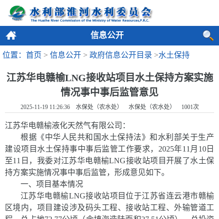
信息公开
位置：首页
>
信息公开
>
政府信息公开目录
>
水土保持
江苏华电赣榆LNG接收站项目水土保持方案实施
情况事中事后监管意见
2025-11-19 11:26:36 水保处（农水处） 水保处（农水处）
1001
次
江苏华电赣榆液化天然气有限公司：
根据《中华人民共和国水土保持法》和水利部关于生产
建设项目水土保持事中事后监管工作要求，
2025
年
11
月
10
日
至
11
日，我委对江苏华电赣榆
LNG
接收站项目开展了水土保
持方案实施情况事中事后监管，形成意见如下。
一、项目基本情况
江苏华电赣榆
LNG
接收站项目位于江苏省连云港市赣榆
区境内，项目建设涉及码头工程、接收站工程、外输管道工