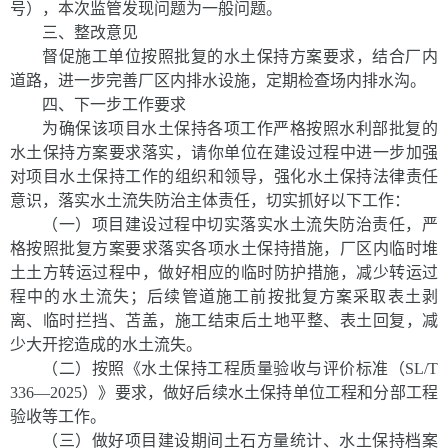
号），本次监管发现问题为一般问题。
三、整改意见
督促施工单位按照批复的水土保持方案要求，结合厂内
道路，进一步完善厂区内排水设施，定期检查场内排水沟。
四、下一步工作要求
为确保该项目水土保持各项工作严格按照水利部批复的
水土保持方案要求落实，请你单位在建设过程中进一步加强
对项目
水土保持工作的组织和领导，强化水土保持法律责任
意识，落实
水土流失防治主体责任，切实抓好以下工作：
（一）项目建设过程中切实落实水土流失防治责任，严
格按照批复方案要求落实各项水土保持措施，厂区内临时堆
土土方转运过程中，做好相应的临时防护措施，减少转运过
程中的水土流失；后续管道施工前按批复方案采取表土剥
离、临时拦挡、苫盖，施工结束后土地平整、表土回复，减
少大开挖造成的水土流失。
（二）按照《水土保持工程质量验收与评价标准（
SL/T
336—2025
）》要求，做好后续水土保持单位工程和分部工程
验收等工作。
（三）做好项目建设期间土石方量统计、水土保持档案