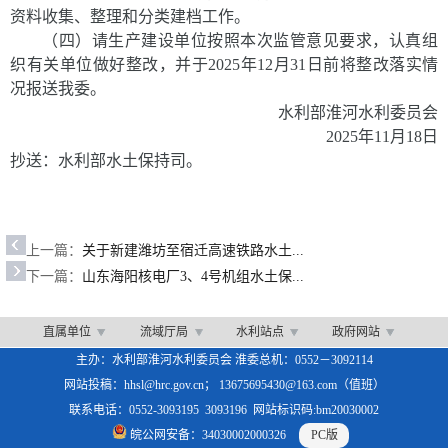
资料收集、整理和分类建档工作。
（四）请生产建设单位按照本次监管意见要求，认真组
织有关单位做好整改，并于
2025
年
12
月
31
日前将整改落实情
况报送我委。
水利部淮河水利委员会
2025
年
11
月
18
日
抄送：水利部水土保持司。
上一篇：
关于新建潍坊至宿迁高速铁路水土...
下一篇：
山东海阳核电厂3、4号机组水土保...
直属单位
流域厅局
水利站点
政府网站
主办：水利部淮河水利委员会 淮委总机：0552－3092114
网站投稿：hhsl@hrc.gov.cn； 13675695430@163.com（值班）
联系电话：0552-3093195 3093196 网站标识码:bm20030002
皖公网安备：34030002000326
PC版