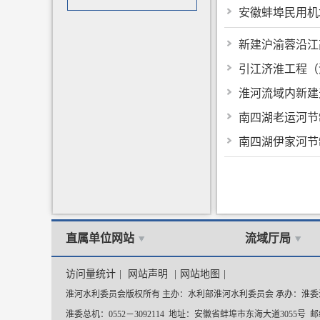
安徽蚌埠民用机
新建沪渝蓉沿江
引江济淮工程（
淮河流域内新建
南四湖老运河节
南四湖伊家河节
直属单位网站
流域厅局
访问量统计
|
网站声明
|
网站地图
|
淮河水利委员会版权所有 主办：水利部淮河水利委员会 承办：淮
淮委总机：0552－3092114 地址：安徽省蚌埠市东海大道3055号 邮编