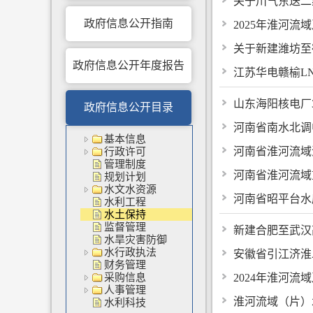
关于川气东送二
政府信息公开指南
2025年淮河
关于新建潍坊至
政府信息公开年度报告
江苏华电赣榆L
山东海阳核电厂
政府信息公开目录
河南省南水北调
基本信息
河南省淮河流域
行政许可
管理制度
河南省淮河流域
规划计划
水文水资源
河南省昭平台水
水利工程
水土保持
监督管理
新建合肥至武汉
水旱灾害防御
水行政执法
安徽省引江济淮
财务管理
采购信息
2024年淮河
人事管理
淮河流域（片）
水利科技