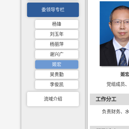
委领导专栏
杨锋
刘玉年
杨丽萍
谢兴广
姬宏
吴贵勤
姬
党组成员
李俊凯
流域介绍
工作分工
负责财务、