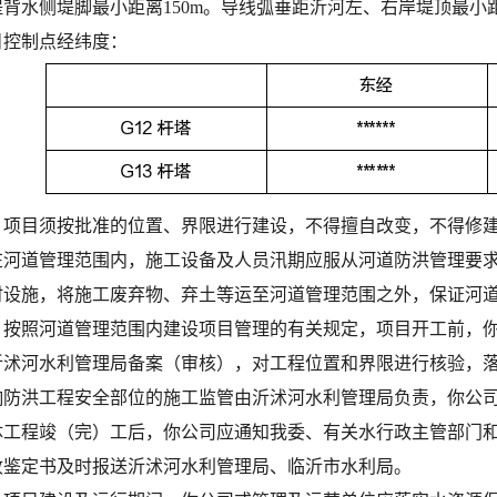
堤背水侧堤脚最小
距离
150m。导线
弧垂
距沂河左、右岸堤顶最小
目控制点
经纬度
：
、项目须按批准的位置、界限进行建设，不得擅自改变，不得修
在河道管理范围内，施工设备及人员汛期应服从河道防洪管理要
时设施，将施工废弃物
、
弃土
等
运至河道管理范围之外，保证河
、按照河道管理范围内建设项目管理的有关规定，项目开工前，
沂沭河水利管理局备案（审核），对工程位置和界限进行核验，
响防洪工程安全部位的施工监管由沂沭河水利管理局负责，你公
体工程竣（完）工后，你公司
应
通知我委、有关水行政主管部门
收鉴定书及时报送沂沭河水利管理局
、
临沂市
水利局
。