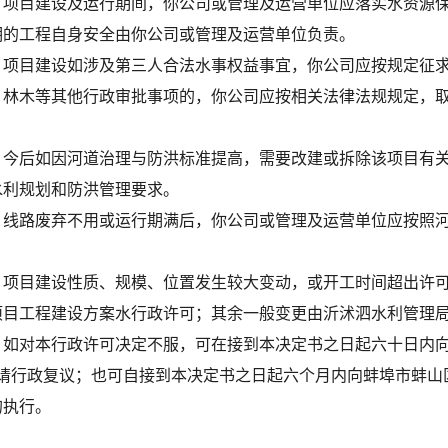
、
项目建设及运行期间，你
公司
或管理及运营单位应落实水资源
期的工程自身安全由你
公司
或管理及运营单位负责。
、项目建设如涉及第三人合法水事权益事宜，你公司应按规定征
、林木等其他行政审批事项的，你
公司
应按相关法律法规规定，
、今后如因河道治理与防洪标准提高，需要改建或拆除该项目有
水利规划和防洪管理要求。
、线路废弃不用或运行期满后，你公司或管理及运营单位应按照
、项目建设性质、规模、位置发生较大变动，或开工时间超出许
项目工程建设方案水行政许可；其余一般变更由沂沭泗水利管理
、如对本行政许可决定不服，可在接到本决定书之日起六十日内
申请行政复议；也可自接到本决定书之日起六个月内向蚌埠市蚌山
的执行
。