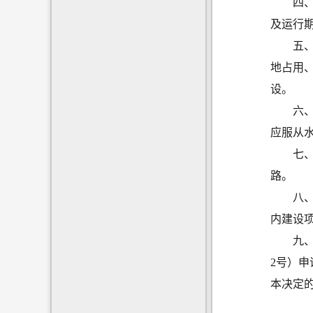
四
及运行
五
地占用
设。
六
应服从
七
路。
八
内建设
九
2号）
本决定