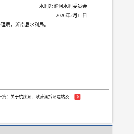
水利部淮河水利委员会
2026年2
月
11
日
管理局，沂南县水利局。
一篇：
关于杭庄涵、耿营涵拆涵建站及...