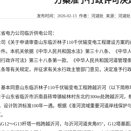
方案准予行政许可决
发布时间：
2026-02-13
作者：河湖处 来源：
河湖处
东省电力公司临沂供电公司
：
公司
《关于申请审查山东临沂林子
110千伏输变电工程建设方案
条件。本机关依据《中华人民共和国水法》第三十八条、《中华
国行政许可法》第三十八条第一款、《中华人民共和国河道管理
二条等有关规定，并征求有关水行政主管部门意见，决定准予行
。
、基本同意山东临沂林子
110千伏输变电工程跨越沂河（以下简
目于山东省临沂市沂南县
砖埠镇
榆林村东北约
300m处跨越沂河，
490，设计防洪标准100年一遇。根据《淮河流域重要河道岸线保
区。
路
G12～G13杆塔一档跨越沂河，与沂河河道夹角85
°
，
G12塔基