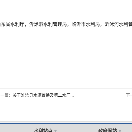
山东省水利厅，沂沭泗水利管理局，临沂市水利局，沂沭河水利
上一篇：
关于淮滨县水源置换及第二水厂...
下
水利站点
政府网站