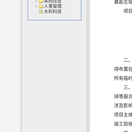
采购信息
基距左
人事管理
项
水利科技
二
得布置
所有临
三
排等报
涉及影
项目主
竣工验