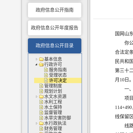
政府信息公开指南
政府信息公开年度报告
国网山
你
政府信息公开目录
合法定
基本信息
民共和
行政许可
服务指南
第三十
受理状态
月
10
日
许可决定
管理制度
一
规划计划
水文水资源
项
水利工程
水土保持
114+
监督管理
线
保留
水旱灾害防御
水行政执法
线
财务管理