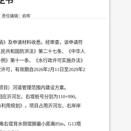
定书
责任编辑：俞晖
的函》及申请材料收悉
。
经审查，该申请符
人民共和国防洪法》第二十七条、《中华人
条例》第十一条、
《水行政许可实施办法》
政许可，有效期自
20
26
年
2
月
11
日至
202
9
年
2
称项目）河道管理范围内建设方案。
相应沂河左、右堤桩号分别为110+990、
护与利用规划》，项目占用沂河左、右岸
岸
距离右堤背水侧堤脚最小距离85m，G13塔