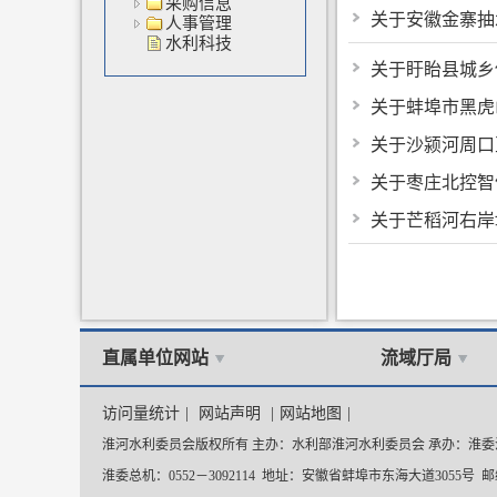
采购信息
关于安徽金寨抽
人事管理
水利科技
关于盱眙县城乡
关于蚌埠市黑虎
关于沙颍河周口
关于枣庄北控智
关于芒稻河右岸
直属单位网站
流域厅局
访问量统计
|
网站声明
|
网站地图
|
淮河水利委员会版权所有 主办：水利部淮河水利委员会 承办：淮
淮委总机：0552－3092114 地址：安徽省蚌埠市东海大道3055号 邮编