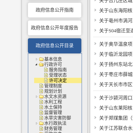
关于台儿庄区城
政府信息公开指南
关于山东海阳核
关于亳州市涡河
政府信息公开年度报告
关于S04宿迁
关于奥华温泉项
政府信息公开目录
关于临沂龙园项
基本信息
关于扬州东站北
行政许可
服务指南
关于枣庄市薛城
受理状态
许可决定
关于天长市市区
管理制度
规划计划
水文水资源
关于沙颍河周口
水利工程
水土保持
关于山东莱阳核
监督管理
水旱灾害防御
关于郑煤集团（
水行政执法
关于江苏联合水
财务管理